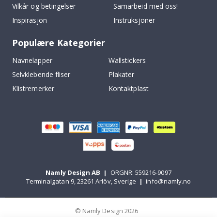
Vilkår og betingelser
Samarbeid med oss!
Inspirasjon
Instruksjoner
Populære Kategorier
Navnelapper
Wallstickers
Selvklebende fliser
Plakater
Klistremerker
Kontaktplast
Namly Design AB
|
ORGNR: 559216-9097
Terminalgatan 9, 23261 Arlöv, Sverige
|
info@namly.no
© Namly Design 2026