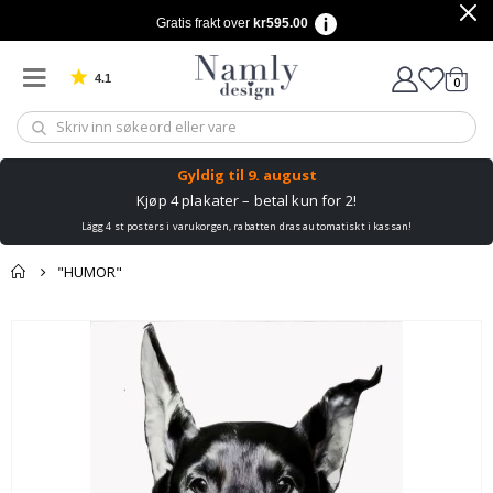
Gratis frakt over
kr595.00
4.1
varer
0
Basert på 1030 stemmer
Handle
Gyldig til
9. august
Kjøp 4 plakater – betal kun for 2!
Lägg 4 st posters i varukorgen, rabatten dras automatiskt i kassan!
"HUMOR"
Andre kjøpte
Gå
produkter
til
slutten
av
bildegalleri