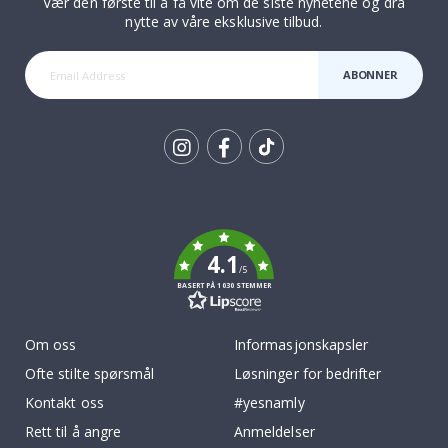
Vær den første til å få vite om de siste nyhetene og dra
nytte av våre eksklusive tilbud.
ABONNER
Tik
To
k
4.1
/5
BASERT PÅ 1030 STEMMER
Om oss
Informasjonskapsler
Ofte stilte spørsmål
Løsninger for bedrifter
Kontakt oss
#yesnamly
Rett til å angre
Anmeldelser