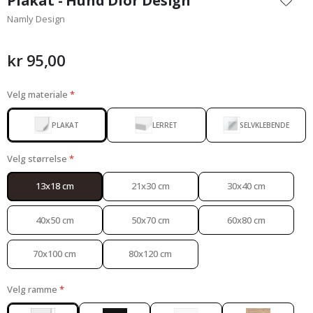
Plakat - Hund Dior Design
begynnelsen
Namly Design
av
bildegalleri
kr 95,00
Velg materiale
PLAKAT
LERRET
SELVKLEBENDE
Velg størrelse
13x18 cm
21x30 cm
30x40 cm
40x50 cm
50x70 cm
60x80 cm
70x100 cm
80x120 cm
Velg ramme