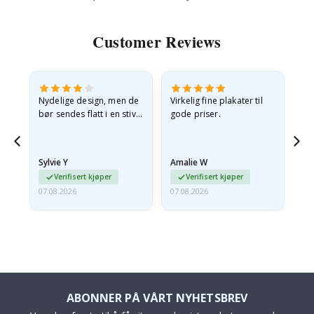
Customer Reviews
Nydelige design, men de
Virkelig fine plakater til
Alt
bør sendes flatt i en stiv
gode priser.
konvolutt. Fordi de
ankom sammenrullet og
 en
litt krøllete, skulle de…
Sylvie Y
Amalie W
Ka
Verifisert kjøper
Verifisert kjøper
07.08.2026
07.08.2026
07.
ABONNER PÅ VÅRT NYHETSBREV