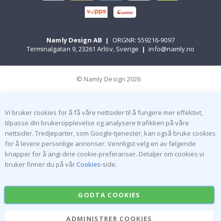
Namly Design AB
|
ORGNR: 559216-9097
Terminalgatan 9, 23261 Arlöv, Sverige
|
info@namly.no
© Namly Design 2026
Vi bruker cookies for å få våre nettsider til å fungere mer effektivt,
tilpasse din brukeropplevelse og analysere trafikken på våre
nettsider. Tredjeparter, som Google-tjenester, kan også bruke cookies
for å levere personlige annonser. Vennligst velg en av følgende
knapper for å angi dine cookie-preferanser. Detaljer om cookies vi
bruker finner du på vår
Cookies
-side.
GODTA COOKIES
ADMINISTRER COOKIES