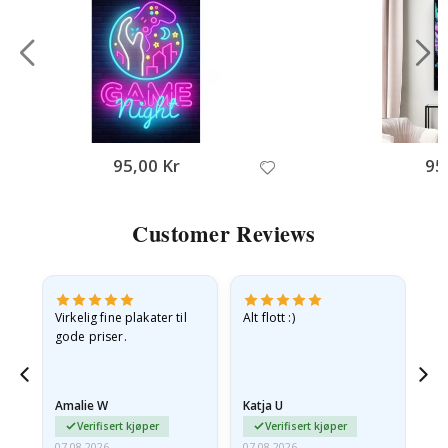
95,00 Kr
95
Customer Reviews
Virkelig fine plakater til
Alt flott :)
Ra
gode priser.
pr
 Og
Amalie W
Katja U
Gi
Verifisert kjøper
Verifisert kjøper
07.08.2026
07.08.2026
06.