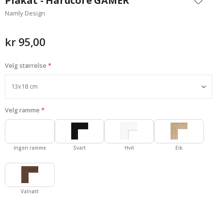
Plakat - Hardcore GAMER
begynnelsen
Namly Design
av
bildegalleri
kr 95,00
Velg størrelse
Velg ramme
Ingen ramme
Svart
Hvit
Eik
Valnøtt