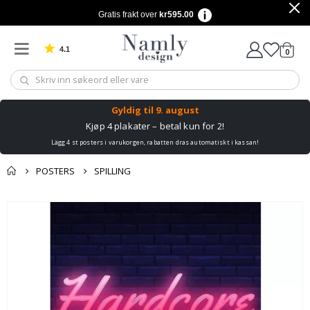
Gratis frakt over
kr595.00
4.1
varer
0
Basert på 1029 stemmer
Handle
Gyldig til
9. august
Kjøp 4 plakater – betal kun for 2!
Lägg 4 st posters i varukorgen, rabatten dras automatiskt i kassan!
POSTERS
SPILLING
Andre kjøpte
Gå
produkter
til
slutten
av
bildegalleri