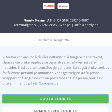
Namly Design AB
|
ORGNR: 559216-9097
Terminalgatan 9, 23261 Arlöv, Sverige
|
info@namly.no
© Namly Design 2026
Vi bruker cookies for å få våre nettsider til å fungere mer effektivt,
tilpasse din brukeropplevelse og analysere trafikken på våre
nettsider. Tredjeparter, som Google-tjenester, kan også bruke cookies
for å levere personlige annonser. Vennligst velg en av følgende
knapper for å angi dine cookie-preferanser. Detaljer om cookies vi
bruker finner du på vår
Cookies
-side.
GODTA COOKIES
ADMINISTRER COOKIES