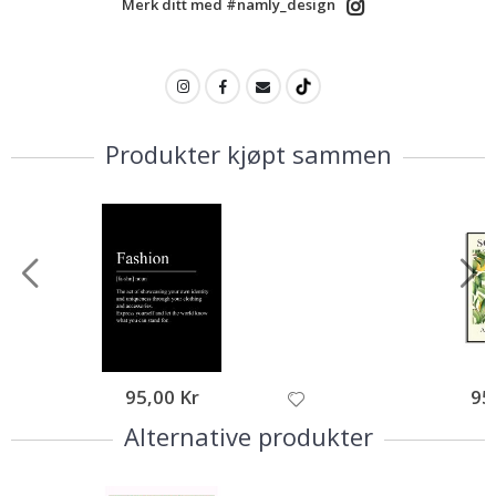
Merk ditt med #namly_design
Produkter kjøpt sammen
95,00 Kr
95
Alternative produkter