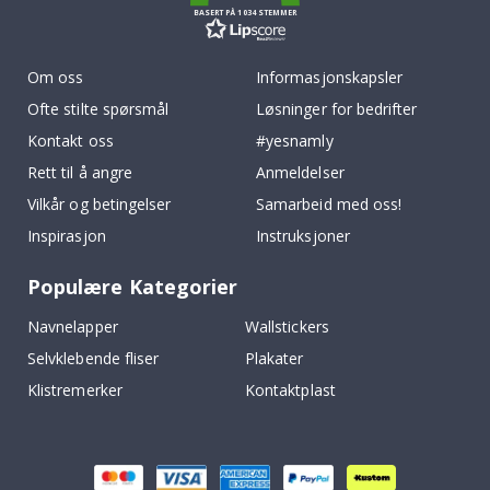
BASERT PÅ 1034 STEMMER
Om oss
Informasjonskapsler
Ofte stilte spørsmål
Løsninger for bedrifter
Kontakt oss
#yesnamly
Rett til å angre
Anmeldelser
Vilkår og betingelser
Samarbeid med oss!
Inspirasjon
Instruksjoner
Populære Kategorier
Navnelapper
Wallstickers
Selvklebende fliser
Plakater
Klistremerker
Kontaktplast