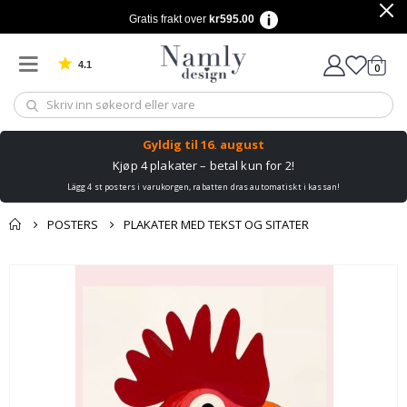
Gratis frakt over
kr595.00
4.1
varer
0
Basert på 1034 stemmer
Handle
Gyldig til
16. august
Kjøp 4 plakater – betal kun for 2!
Lägg 4 st posters i varukorgen, rabatten dras automatiskt i kassan!
POSTERS
PLAKATER MED TEKST OG SITATER
Andre kjøpte
Gå
produkter
til
slutten
av
bildegalleri