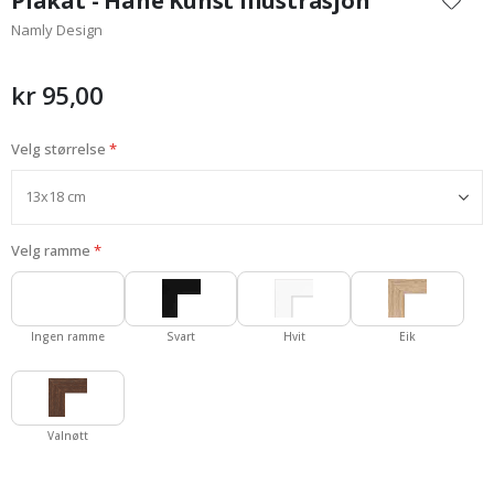
Plakat - Hane Kunst Illustrasjon
begynnelsen
Namly Design
av
bildegalleri
kr 95,00
Velg størrelse
Velg ramme
Ingen ramme
Svart
Hvit
Eik
Valnøtt