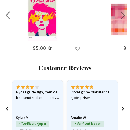
95,00 Kr
95
Customer Reviews
Nydelige design, men de
Virkelig fine plakater til
Alt
bør sendes flatt i en stiv
gode priser.
konvolutt. Fordi de
ankom sammenrullet og
 en
litt krøllete, skulle de…
Sylvie Y
Amalie W
Ka
Verifisert kjøper
Verifisert kjøper
07.08.2026
07.08.2026
07.