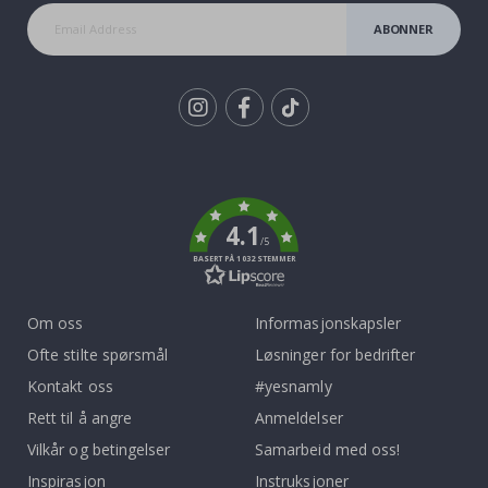
ABONNER
Tik
To
k
4.1
/5
BASERT PÅ 1032 STEMMER
Om oss
Informasjonskapsler
Ofte stilte spørsmål
Løsninger for bedrifter
Kontakt oss
#yesnamly
Rett til å angre
Anmeldelser
Vilkår og betingelser
Samarbeid med oss!
Inspirasjon
Instruksjoner