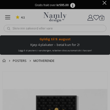
Gratis frakt over
kr595.00
4.1
varer
0
Basert på 1032 stemmer
Handle
Gyldig til
9. august
Kjøp 4 plakater – betal kun for 2!
Lägg 4 st posters i varukorgen, rabatten dras automatiskt i kassan!
POSTERS
MOTIVERENDE
Andre kjøpte
Gå
produkter
til
slutten
av
bildegalleri