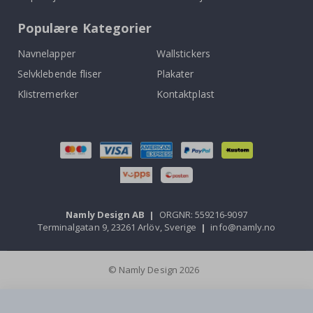
Populære Kategorier
Navnelapper
Wallstickers
Selvklebende fliser
Plakater
Klistremerker
Kontaktplast
Namly Design AB
|
ORGNR: 559216-9097
Terminalgatan 9, 23261 Arlöv, Sverige
|
info@namly.no
© Namly Design 2026