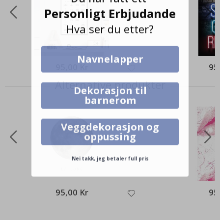
Personligt Erbjudande
Hva ser du etter?
Navnelapper
95,00 Kr
95
Alternative produkter
Dekorasjon til
barnerom
Veggdekorasjon og
oppussing
Nei takk, jeg betaler full pris
95,00 Kr
95