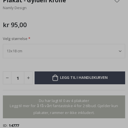
Plakat - Gylden Krone
begynnelsen
Namly Design
av
bildegalleri
kr 95,00
Velg størrelse
LEGG TIL I HANDLEKURVEN
Du har lagt til 0 av 4 plakater
Legg til mer for å få vårt fantastiske 4 for 2 tilbud. Gjelder kun
plakater, rammer er ikke inkludert.
ID
14777