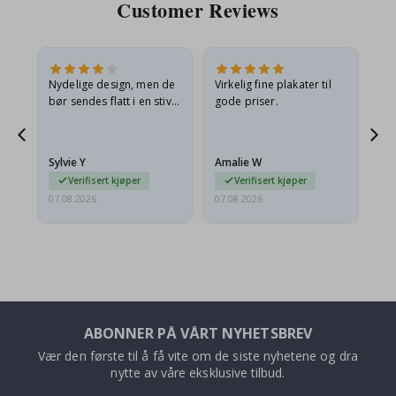
Customer Reviews
Nydelige design, men de
Virkelig fine plakater til
Alt
bør sendes flatt i en stiv
gode priser.
konvolutt. Fordi de
ankom sammenrullet og
 en
litt krøllete, skulle de…
Sylvie Y
Amalie W
Ka
Verifisert kjøper
Verifisert kjøper
07.08.2026
07.08.2026
07.
ABONNER PÅ VÅRT NYHETSBREV
Vær den første til å få vite om de siste nyhetene og dra
nytte av våre eksklusive tilbud.