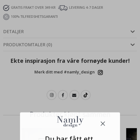
GRATIS FRAKT OVER 349 KR
LEVERING 4-7 DAGER
100% TILFREDSHETSGARANTI
DETALJER
PRODUKTOMTALER
(
0
)
Ekte inspirasjon fra våre fornøyde kunder!
Merk ditt med #namly_design
Produkter kjøpt sammen
Du har fått ett