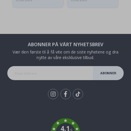
05.08.2026
05.08.2026
05.
ABONNER PÅ VÅRT NYHETSBREV
Vær den første til å få vite om de siste nyhetene og dra
nytte av våre eksklusive tilbud.
ABONNER
Tik
To
k
4.1
/5