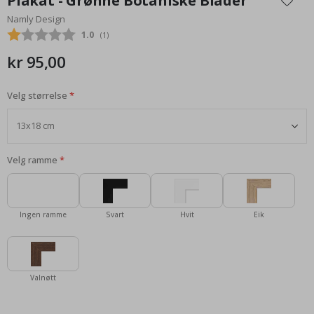
Plakat - Grønne Botaniske Blader
begynnelsen
Namly Design
av
Gjennomsnittskarakter:
1.0
(
stemmer:
1
)
bildegalleri
kr 95,00
Velg størrelse
Velg ramme
Ingen ramme
Svart
Hvit
Eik
Valnøtt