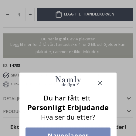
LEGG TIL I HANDLEKURVEN
Du har lagt til 0 av 4 plakater
Legg til mer for å få vårt fantastiske 4 for 2 tilbud. Gjelder kun
plakater, rammer er ikke inkludert.
ID
14733
GRATIS FRAKT OVER 349 KR
LEVERING 4-7 DAGER
100% TILFREDSHETSGARANTI
Du har fått ett
DETALJER
Personligt Erbjudande
PRODUKTOMTALER
(
0
)
Hva ser du etter?
Ekte inspirasjon fra våre fornøyde kunder!
Navnelapper