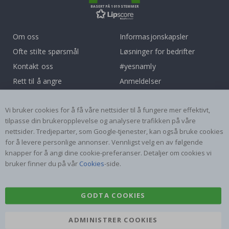
BASERT PÅ 1019 STEMMER
Om oss
Informasjonskapsler
Ofte stilte spørsmål
Løsninger for bedrifter
Kontakt oss
#yesnamly
Rett til å angre
Anmeldelser
Vilkår og betingelser
Samarbeid med oss!
Vi bruker cookies for å få våre nettsider til å fungere mer effektivt,
Inspirasjon
Instruksjoner
tilpasse din brukeropplevelse og analysere trafikken på våre
nettsider. Tredjeparter, som Google-tjenester, kan også bruke cookies
Populære Kategorier
for å levere personlige annonser. Vennligst velg en av følgende
Navnelapper
Wallstickers
knapper for å angi dine cookie-preferanser. Detaljer om cookies vi
bruker finner du på vår
Cookies
-side.
Selvklebende fliser
Plakater
Klistremerker
Kontaktplast
GODTA COOKIES
ADMINISTRER COOKIES