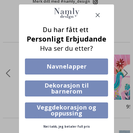
Merk ditt med #namly_design
Du har fått ett
Personligt Erbjudande
Produkter kjøpt sammen
Hva ser du etter?
Navnelapper
Dekorasjon til
barnerom
95,00 Kr
95
Veggdekorasjon og
oppussing
Alternative produkter
Nei takk, jeg betaler full pris