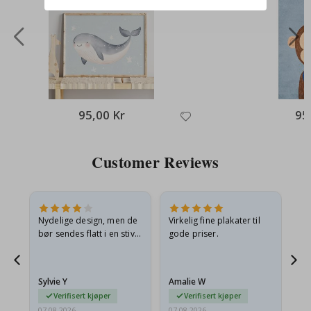
95,00 Kr
95
Customer Reviews
Nydelige design, men de
Virkelig fine plakater til
Alt
bør sendes flatt i en stiv
gode priser.
konvolutt. Fordi de
ankom sammenrullet og
 en
litt krøllete, skulle de…
Sylvie Y
Amalie W
Ka
Verifisert kjøper
Verifisert kjøper
07.08.2026
07.08.2026
07.