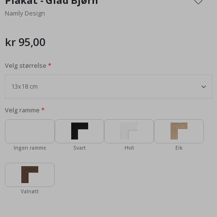
Plakat - Glad Bjørn
begynnelsen
Namly Design
av
bildegalleri
kr 95,00
Velg størrelse
Velg ramme
Ingen ramme
Svart
Hvit
Eik
Valnøtt