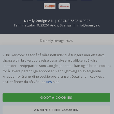
Namly Design AB
|
ORGNR: 559216-9097
Terminalgatan 9, 23261 Arlöv, Sverige
|
info@namly.no
© Namly Design 2026
Vi bruker cookies for å få våre nettsider til å fungere mer effektivt,
tilpasse din brukeropplevelse og analysere trafikken på våre
nettsider. Tredjeparter, som Google-tjenester, kan også bruke cookies
for å levere personlige annonser. Vennligst velg en av følgende
knapper for å angi dine cookie-preferanser. Detaljer om cookies vi
bruker finner du på vår
Cookies
-side.
GODTA COOKIES
ADMINISTRER COOKIES