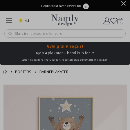
Gratis frakt over
kr595.00
4.1
varer
0
Basert på 1031 stemmer
Handle
Gyldig til
9. august
Kjøp 4 plakater – betal kun for 2!
Lägg 4 st posters i varukorgen, rabatten dras automatiskt i kassan!
POSTERS
BARNEPLAKATER
Andre kjøpte
Gå
produkter
til
slutten
av
bildegalleri