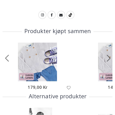
Produkter kjøpt sammen
179,00 Kr
149
Alternative produkter