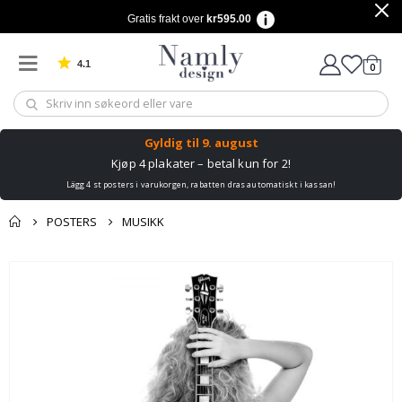
Gratis frakt over
kr595.00
4.1
varer
0
Basert på 1030 stemmer
Handle
Gyldig til
9. august
Kjøp 4 plakater – betal kun for 2!
Lägg 4 st posters i varukorgen, rabatten dras automatiskt i kassan!
POSTERS
MUSIKK
Andre kjøpte
Gå
produkter
til
slutten
av
bildegalleri