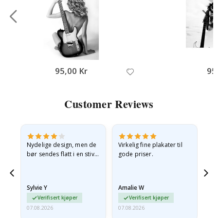
95,00 Kr
95
Customer Reviews
Nydelige design, men de
Virkelig fine plakater til
Alt
bør sendes flatt i en stiv
gode priser.
konvolutt. Fordi de
ankom sammenrullet og
 en
litt krøllete, skulle de…
Sylvie Y
Amalie W
Ka
Verifisert kjøper
Verifisert kjøper
07.08.2026
07.08.2026
07.