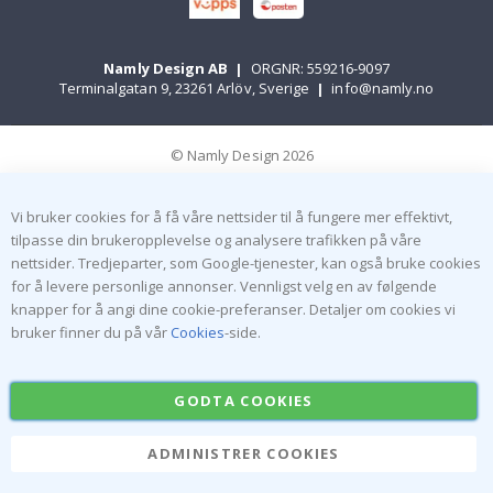
Namly Design AB
|
ORGNR: 559216-9097
Terminalgatan 9, 23261 Arlöv, Sverige
|
info@namly.no
© Namly Design 2026
Vi bruker cookies for å få våre nettsider til å fungere mer effektivt,
tilpasse din brukeropplevelse og analysere trafikken på våre
nettsider. Tredjeparter, som Google-tjenester, kan også bruke cookies
for å levere personlige annonser. Vennligst velg en av følgende
knapper for å angi dine cookie-preferanser. Detaljer om cookies vi
bruker finner du på vår
Cookies
-side.
GODTA COOKIES
ADMINISTRER COOKIES