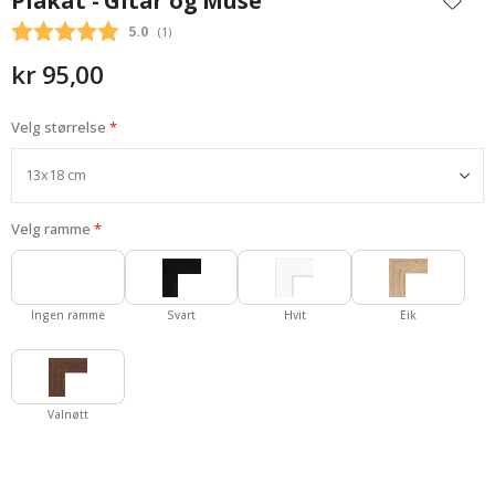
Plakat - Gitar og Muse
begynnelsen
Gjennomsnittskarakter:
5.0
(
stemmer:
1
)
av
bildegalleri
kr 95,00
Velg størrelse
Velg ramme
Ingen ramme
Svart
Hvit
Eik
Valnøtt