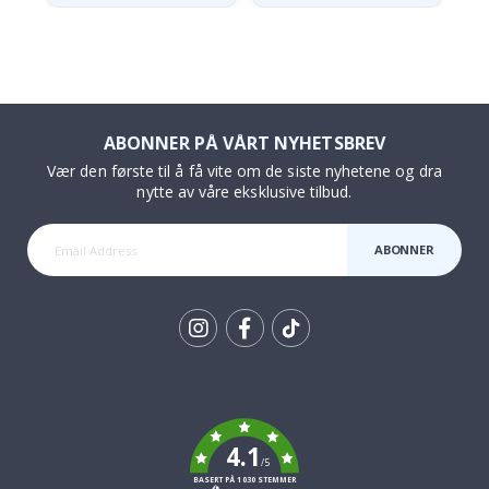
ABONNER PÅ VÅRT NYHETSBREV
Vær den første til å få vite om de siste nyhetene og dra
nytte av våre eksklusive tilbud.
ABONNER
Tik
To
k
4.1
/5
BASERT PÅ 1030 STEMMER