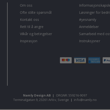
Om oss
Informasjonskapsl
Ofte stilte spørsmål
Løsninger for bedri
Kontakt oss
#yesnamly
Rett til å angre
Anmeldelser
Vilkår og betingelser
Samarbeid med oss
Inspirasjon
Instruksjoner
Namly Design AB
|
ORGNR: 559216-9097
Terminalgatan 9, 23261 Arlöv, Sverige
|
info@namly.no