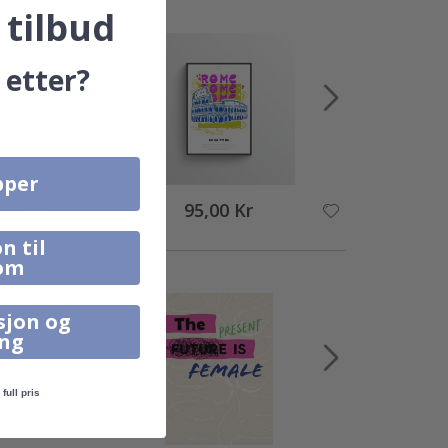
 tilbud
 etter?
pper
95,00 Kr
n til
om
sjon og
ing
full pris