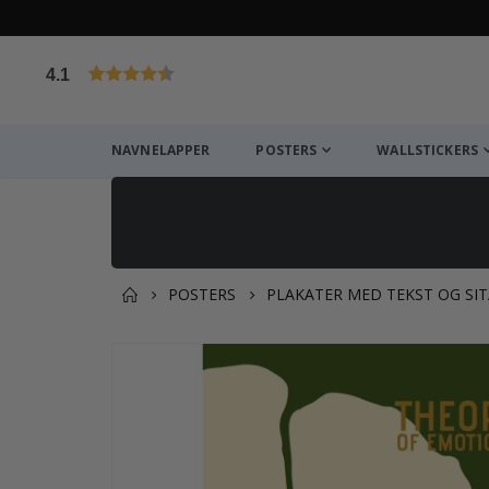
4.1
Basert på 1032 stemmer
NAVNELAPPER
POSTERS
WALLSTICKERS
POSTERS
PLAKATER MED TEKST OG SI
Andre kjøpte produkter
Gå
til
slutten
av
bildegalleri