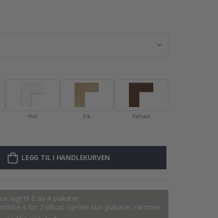
Plakat - 2026 K
Hvit
Eik
Valnøtt
LEGG TIL I HANDLEKURVEN
ar lagt til 0 av 4 plakater
tastiske 4 for 2 tilbud. Gjelder kun plakater, rammer