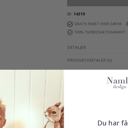
ID
14319
GRATIS FRAKT OVER 349 KR
100% TILFREDSHETSGARANTI
DETALJER
PRODUKTOMTALER
(
0
)
Ekte inspirasjon fra våre fornøyde kunder!
Merk ditt med #namly_design
Du har få
Produkter kjøpt sammen