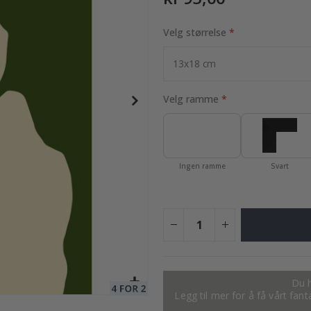
Velg størrelse
95,00 Kr
Velg ramme
Ingen ramme
Svart
Du h
Legg til mer for å få vårt fan