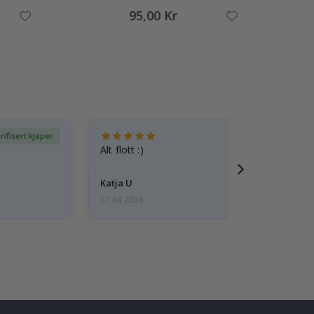
95,00 Kr
rifisert kjøper
Ve
Alt flott :)
Katja U
07.08.2026