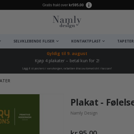
Gratis frakt over
kr595.00
SELVKLEBENDE FLISER
KONTAKTPLAST
TAPETER
Gyldig til
9. august
Kjøp 4 plakater – betal kun for 2!
Lägg 4 st posters i varukorgen, rabatten dras automatiskt i kassan!
TATER
Plakat - Følels
Namly Design
kr 95,00