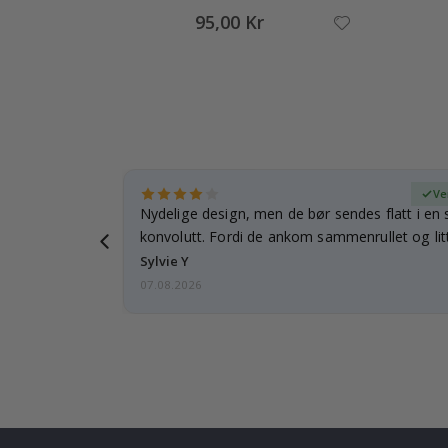
95,00 Kr
ifisert kjøper
Ve
rnet mitt.
Nydelige design, men de bør sendes flatt i en s
e en e-post…
konvolutt. Fordi de ankom sammenrullet og litt
skulle de…
Sylvie Y
07.08.2026