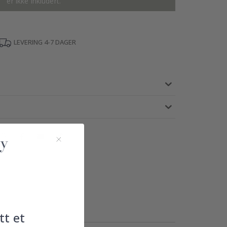
er ikke inkludert.
LEVERING 4-7 DAGER
tt et