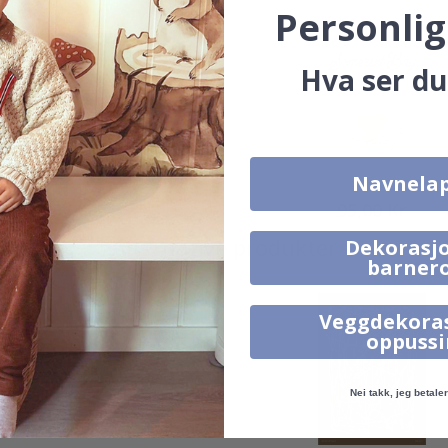
Personlig
Hva ser du
Navnela
95,00 Kr
95,00 Kr
Alternative produkter
Dekorasjo
barner
Veggdekora
oppuss
Nei takk, jeg betaler 