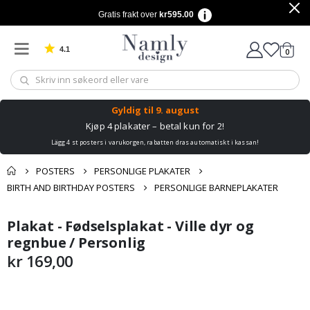
Gratis frakt over
kr595.00
4.1
varer
0
Basert på 1026 stemmer
Handle
Gyldig til
9. august
Kjøp 4 plakater – betal kun for 2!
Lägg 4 st posters i varukorgen, rabatten dras automatiskt i kassan!
POSTERS
PERSONLIGE PLAKATER
BIRTH AND BIRTHDAY POSTERS
PERSONLIGE BARNEPLAKATER
Andre kjøpte
Plakat - Fødselsplakat - Ville dyr og
Gå
Gå
produkter
til
til
regnbue / Personlig
slutten
begynnelsen
kr 169,00
av
av
bildegalleri
bildegalleri