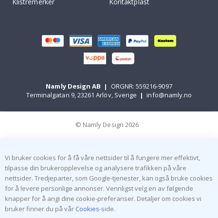
Klistremerker
Kontaktplast
Namly Design AB
|
ORGNR: 559216-9097
Terminalgatan 9, 23261 Arlöv, Sverige
|
info@namly.no
© Namly Design 2026
Vi bruker cookies for å få våre nettsider til å fungere mer effektivt,
tilpasse din brukeropplevelse og analysere trafikken på våre
nettsider. Tredjeparter, som Google-tjenester, kan også bruke cookies
for å levere personlige annonser. Vennligst velg en av følgende
knapper for å angi dine cookie-preferanser. Detaljer om cookies vi
bruker finner du på vår
Cookies
-side.