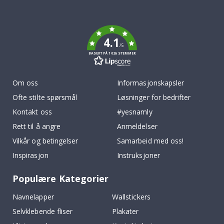
To
k
4.1
/5
BASERT PÅ 1026 STEMMER
Om oss
Informasjonskapsler
Ofte stilte spørsmål
Løsninger for bedrifter
Kontakt oss
#yesnamly
Rett til å angre
Anmeldelser
Vilkår og betingelser
Samarbeid med oss!
Inspirasjon
Instruksjoner
Populære Kategorier
Navnelapper
Wallstickers
Selvklebende fliser
Plakater