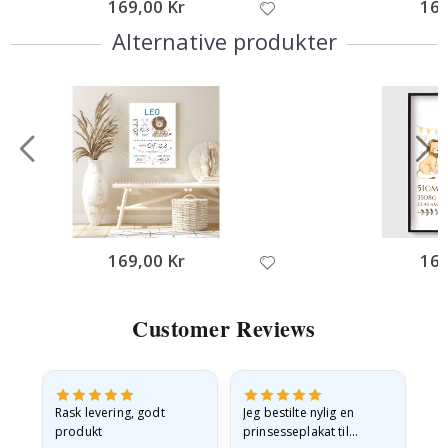
169,00 Kr
169
Alternative produkter
169,00 Kr
169
Customer Reviews
Rask levering, godt
Jeg bestilte nylig en
Jeg
ed
produkt
prinsesseplakat til
bil