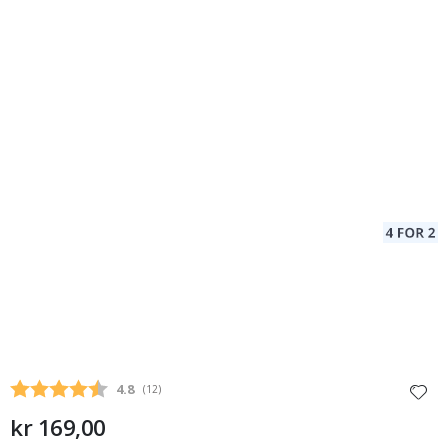
Gjennomsnittskarakter:
4.8
(
stemmer:
12
)
kr 169,00