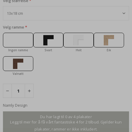
Velg størrelse
Velg ramme
Ingen ramme
Svart
Hvit
Eik
Valnøtt
Namly Design
Du har lagt til 0 av 4 plakater
Legg til mer for å få vårt fantastiske 4 for 2 tilbud. Gjelder kun
plakater, rammer er ikke inkludert.