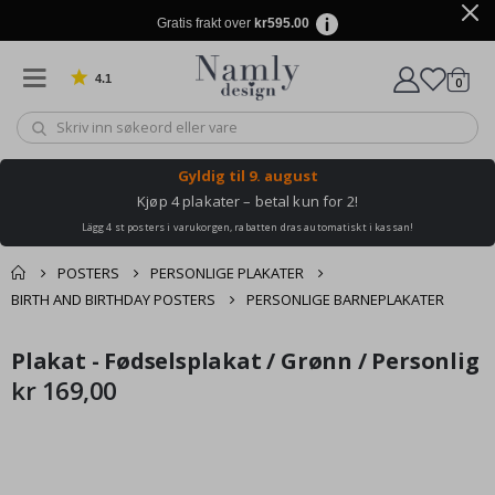
Gratis frakt over
kr595.00
4.1
varer
0
Basert på 1029 stemmer
Handle
Gyldig til
9. august
Kjøp 4 plakater – betal kun for 2!
Lägg 4 st posters i varukorgen, rabatten dras automatiskt i kassan!
POSTERS
PERSONLIGE PLAKATER
BIRTH AND BIRTHDAY POSTERS
PERSONLIGE BARNEPLAKATER
Andre kjøpte
Plakat - Fødselsplakat / Grønn / Personlig
Gå
Gå
produkter
til
til
kr 169,00
slutten
begynnelsen
av
av
bildegalleri
bildegalleri