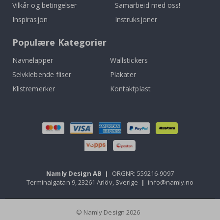
Vilkår og betingelser
Samarbeid med oss!
Inspirasjon
Instruksjoner
Populære Kategorier
Navnelapper
Wallstickers
Selvklebende fliser
Plakater
Klistremerker
Kontaktplast
Namly Design AB
|
ORGNR: 559216-9097
Terminalgatan 9, 23261 Arlöv, Sverige
|
info@namly.no
© Namly Design 2026