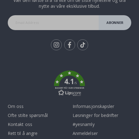
Vær den første til å få vite om de siste nyhetene og dra
nytte av våre eksklusive tilbud.
ABONNER
Tik
To
k
4.1
/5
BASERT PÅ 1029 STEMMER
Om oss
Informasjonskapsler
Ofte stilte spørsmål
Løsninger for bedrifter
Kontakt oss
#yesnamly
Rett til å angre
Anmeldelser