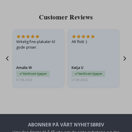
Customer Reviews
Virkelig fine plakater til
Alt flott :)
Ra
gode priser.
pr
 Og
Amalie W
Katja U
Gi
Verifisert kjøper
Verifisert kjøper
07.08.2026
07.08.2026
06.
ABONNER PÅ VÅRT NYHETSBREV