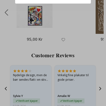
95,00 Kr
95
Customer Reviews
Nydelige design, men de
Virkelig fine plakater til
Alt
bør sendes flatt i en stiv
gode priser.
konvolutt. Fordi de
ankom sammenrullet og
 en
litt krøllete, skulle de…
Sylvie Y
Amalie W
Ka
Verifisert kjøper
Verifisert kjøper
07.08.2026
07.08.2026
07.