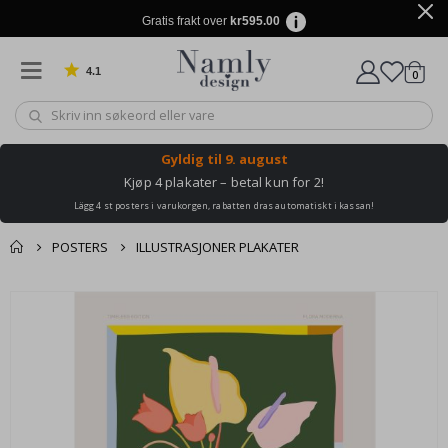
Gratis frakt over
kr595.00
4.1
varer
0
Basert på 1032 stemmer
Handle
Gyldig til
9. august
Kjøp 4 plakater – betal kun for 2!
Lägg 4 st posters i varukorgen, rabatten dras automatiskt i kassan!
POSTERS
ILLUSTRASJONER PLAKATER
Andre kjøpte
Gå
produkter
til
slutten
av
bildegalleri