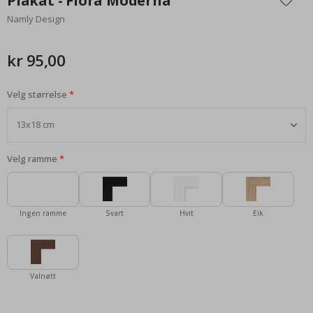
Plakat - Flora Moderna
begynnelsen
Namly Design
av
bildegalleri
kr 95,00
Velg størrelse
Velg ramme
Ingen ramme
Svart
Hvit
Eik
Valnøtt