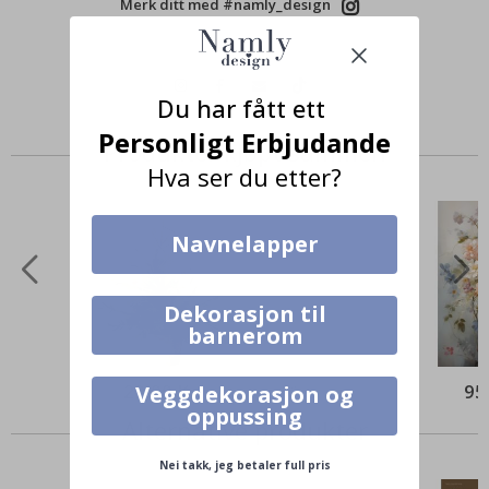
Merk ditt med #namly_design
Du har fått ett
Personligt Erbjudande
Produkter kjøpt sammen
Hva ser du etter?
Navnelapper
Dekorasjon til
barnerom
29,00 Kr
95
Veggdekorasjon og
oppussing
Alternative produkter
Nei takk, jeg betaler full pris