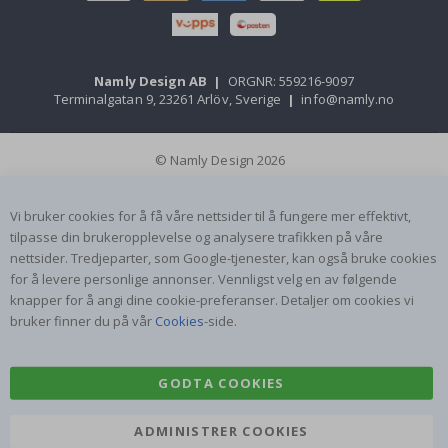
Namly Design AB
|
ORGNR: 559216-9097
Terminalgatan 9, 23261 Arlöv, Sverige
|
info@namly.no
© Namly Design 2026
Vi bruker cookies for å få våre nettsider til å fungere mer effektivt,
tilpasse din brukeropplevelse og analysere trafikken på våre
nettsider. Tredjeparter, som Google-tjenester, kan også bruke cookies
for å levere personlige annonser. Vennligst velg en av følgende
knapper for å angi dine cookie-preferanser. Detaljer om cookies vi
bruker finner du på vår
Cookies
-side.
GODTA COOKIES
ADMINISTRER COOKIES