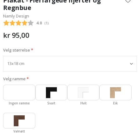
Plakat - Flerfargede hjerter og
begynnelsen
Regnbue
av
Namly Design
bildegalleri
Gjennomsnittskarakter:
4.0
(
stemmer:
1
)
kr 95,00
Velg størrelse
Velg ramme
Ingen ramme
Svart
Hvit
Eik
Valnøtt