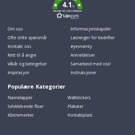
4.1
/5
BASERT PÅ 1029 STEMMER
Om oss
Informasjonskapsler
Ofte stilte spørsmål
Løsninger for bedrifter
Kontakt oss
#yesnamly
Rett til å angre
Anmeldelser
Vilkår og betingelser
Samarbeid med oss!
Inspirasjon
Instruksjoner
Populære Kategorier
Navnelapper
Wallstickers
Selvklebende fliser
Plakater
Klistremerker
Kontaktplast