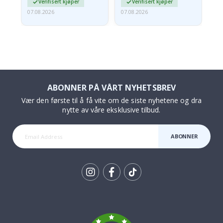
Verifisert kjøper
Verifisert kjøper
07.08.2026
07.08.2026
06.
ABONNER PÅ VÅRT NYHETSBREV
Vær den første til å få vite om de siste nyhetene og dra
nytte av våre eksklusive tilbud.
ABONNER
Tik
To
k