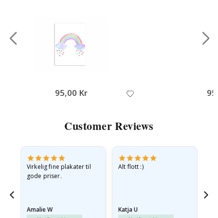
95,00 Kr
95
Customer Reviews
Virkelig fine plakater til
Alt flott :)
Ra
gode priser.
pr
 Og
Amalie W
Katja U
Gi