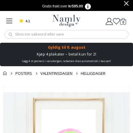
Gratis frakt over
kr595.00
4.1
varer
0
Basert på 1029 stemmer
Handle
Gyldig til
9. august
Kjøp 4 plakater – betal kun for 2!
Lägg 4 st posters i varukorgen, rabatten dras automatiskt i kassan!
POSTERS
VALENTINSDAGEN
HELLIGDAGER
Andre kjøpte
Gå
produkter
til
slutten
av
bildegalleri