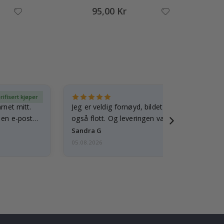
95,00 Kr
rifisert kjøper
Ve
arnet mitt.
Jeg er veldig fornøyd, bildet er godt laget o
e en e-post…
også flott. Og leveringen var rask.
Sandra G
05.08.2026