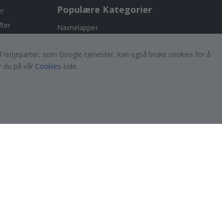
Populære Kategorier
er
fter
Navnelapper
Wallstickers
er. Tredjeparter, som Google-tjenester, kan også bruke cookies for å
Selvklebende fliser
r du på vår
Cookies
-side.
!
Plakater
Klistremerker
Kontaktplast