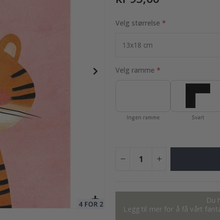
Velg størrelse
95,00 Kr
Velg ramme
Ingen ramme
Svart
Du h
Legg til mer for å få vårt fan