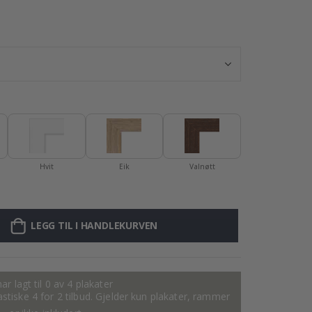
Plakat - 2026 K
Hvit
Eik
Valnøtt
LEGG TIL I HANDLEKURVEN
ar lagt til 0 av 4 plakater
tastiske 4 for 2 tilbud. Gjelder kun plakater, rammer