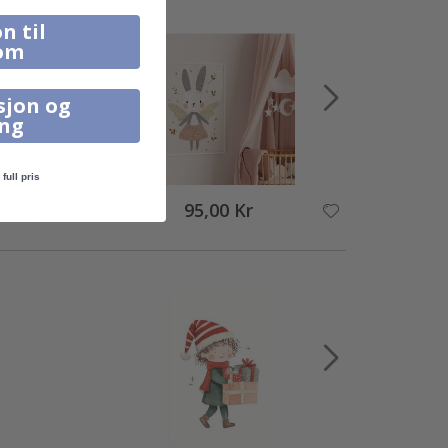
n til
om
sjon og
ing
full pris
95,00 Kr