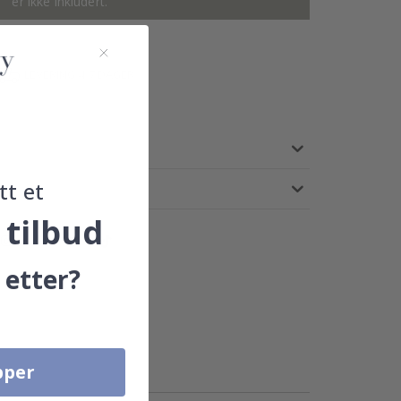
er ikke inkludert.
LEVERING 4-7 DAGER
tt et
 tilbud
 etter?
pper