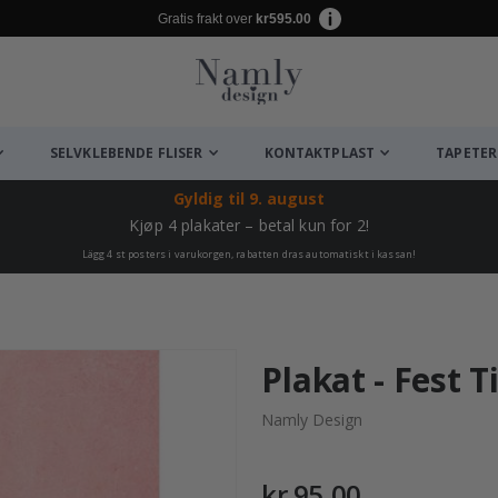
Gratis frakt over
kr595.00
SELVKLEBENDE FLISER
KONTAKTPLAST
TAPETER
Gyldig til
9. august
Kjøp 4 plakater – betal kun for 2!
Lägg 4 st posters i varukorgen, rabatten dras automatiskt i kassan!
Plakat - Fest T
Namly Design
kr 95,00