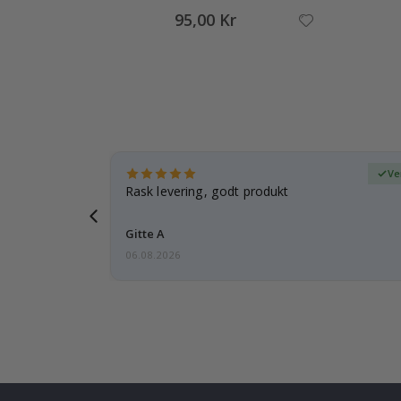
95,00 Kr
ifisert kjøper
Ve
tanke på
Rask levering, godt produkt
 i forveien
Gitte A
06.08.2026