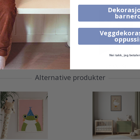
Dekorasjo
barner
Veggdekora
oppuss
Nei takk, jeg betaler 
95,00 Kr
95,00 Kr
Alternative produkter