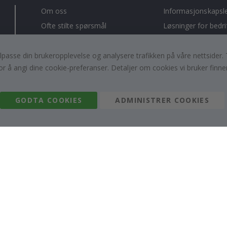
Om oss
Informasjonskapsl
Ofte stilte spørsmål
Løsninger for bedri
Kontakt oss
#yesnamly
Rett til å angre
Anmeldelser
, tilpasse din brukeropplevelse og analysere trafikken på våre nettsid
or å angi dine cookie-preferanser. Detaljer om cookies vi bruker finne
Vilkår og betingelser
Samarbeid med oss
Inspirasjon
Instruksjoner
GODTA COOKIES
ADMINISTRER COOKIES
Namly Design AB
|
ORGNR: 559216-9097
Terminalgatan 9, 23261 Arlöv, Sverige
|
info@namly.no