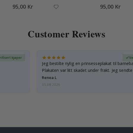
95,00 Kr
95,00 Kr
Customer Reviews
rifisert kjøper
Ve
Jeg bestilte nylig en prinsesseplakat til barneb
Plakaten var litt skadet under frakt. Jeg sendt
Renea L
05.08.2026