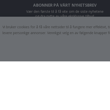
ABONNER PÅ VÅRT NYHETSBREV
Vær den første til å få vite om de siste nyhetene
og dra nytte av våre eksklusive tilbud.
Vi bruker cookies for å få våre nettsider til å fungere mer effektivt
ABONNER
levere personlige annonser. Vennligst velg en av følgende knapper f
Tik
To
k
4.1
/5
BASERT PÅ 1024 STEMMER