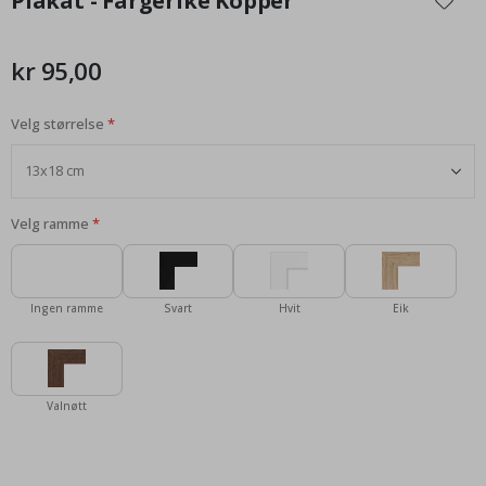
Plakat - Fargerike Kopper
begynnelsen
av
bildegalleri
kr 95,00
Velg størrelse
Velg ramme
Ingen ramme
Svart
Hvit
Eik
Valnøtt