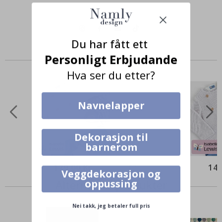
Du har fått ett
Personligt Erbjudande
Produkter kjøpt sammen
Hva ser du etter?
Navnelapper
Dekorasjon til
barnerom
179,00 Kr
149
Veggdekorasjon og
oppussing
Alternative produkter
Nei takk, jeg betaler full pris