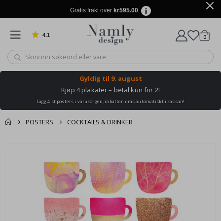
Gratis frakt over
kr595.00
4.1
varer
0
Basert på 1030 stemmer
Handle
Gyldig til
9. august
Kjøp 4 plakater – betal kun for 2!
Lägg 4 st posters i varukorgen, rabatten dras automatiskt i kassan!
POSTERS
COCKTAILS & DRINKER
Andre kjøpte
Gå
produkter
til
slutten
av
bildegalleri