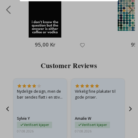
95,00 Kr
95
Customer Reviews
Nydelige design, men de
Virkelig fine plakater til
Alt
bør sendes flatt i en stiv
gode priser.
konvolutt. Fordi de
ankom sammenrullet og
 en
litt krøllete, skulle de…
Sylvie Y
Amalie W
Ka
Verifisert kjøper
Verifisert kjøper
07.08.2026
07.08.2026
07.