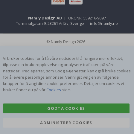
Namly Design AB
|
ORGNR: 559216-9097
Terminalgatan 9, 23261 Arlöv, Sverige
|
info@namly.no
© Namly Design 2026
Vi bruker cookies for å få våre nettsider til å fungere mer effektivt,
tilpasse din brukeropplevelse og analysere trafikken på våre
nettsider. Tredjeparter, som Google-tjenester, kan også bruke cookies
for å levere personlige annonser. Vennligst velg en av følgende
knapper for å angi dine cookie-preferanser. Detaljer om cookies vi
bruker finner du på vår
Cookies
-side.
GODTA COOKIES
ADMINISTRER COOKIES