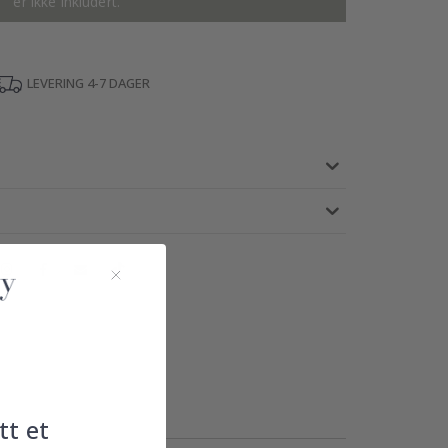
er ikke inkludert.
LEVERING 4-7 DAGER
tt et