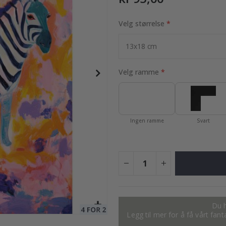
Velg størrelse
95,00 Kr
Velg ramme
Ingen ramme
Svart
Du h
Legg til mer for å få vårt fan