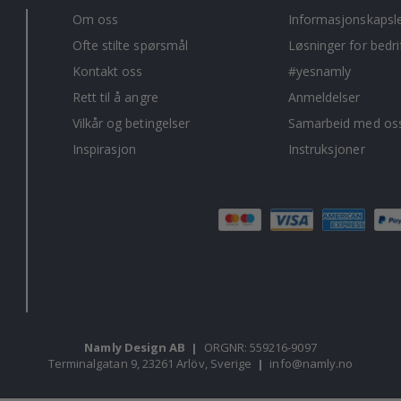
Om oss
Informasjonskapsl
Ofte stilte spørsmål
Løsninger for bedri
Kontakt oss
#yesnamly
Rett til å angre
Anmeldelser
Vilkår og betingelser
Samarbeid med oss
Inspirasjon
Instruksjoner
Namly Design AB
|
ORGNR: 559216-9097
Terminalgatan 9, 23261 Arlöv, Sverige
|
info@namly.no