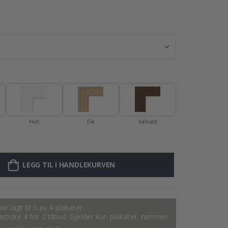
Plakat - 2026 K
Hvit
Eik
Valnøtt
LEGG TIL I HANDLEKURVEN
ar lagt til 0 av 4 plakater
tastiske 4 for 2 tilbud. Gjelder kun plakater, rammer