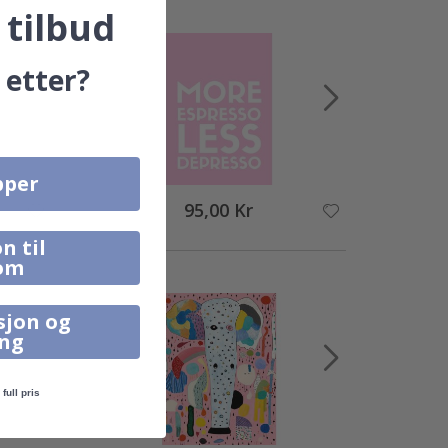
 tilbud
 etter?
pper
95,00 Kr
n til
om
sjon og
ing
full pris