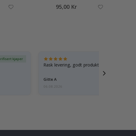
95,00 Kr
rifisert kjøper
Ve
Rask levering, godt produkt
Gitte A
06.08.2026