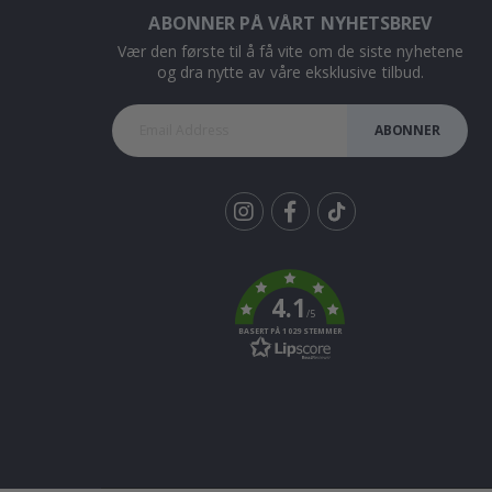
ABONNER PÅ VÅRT NYHETSBREV
Vær den første til å få vite om de siste nyhetene
og dra nytte av våre eksklusive tilbud.
ABONNER
Tik
To
k
4.1
/5
BASERT PÅ 1029 STEMMER