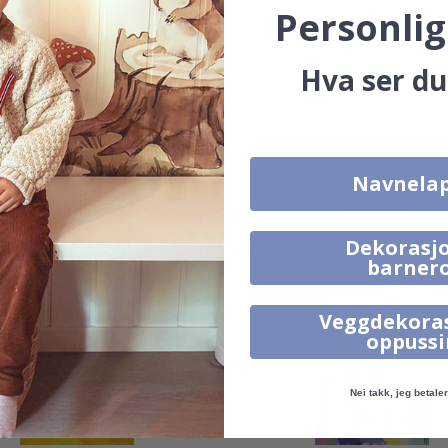
Personlig
Hva ser du
Navnela
95,00 Kr
95,00 Kr
Alternative produkter
Dekorasjo
barner
Veggdekora
oppuss
Nei takk, jeg betaler 