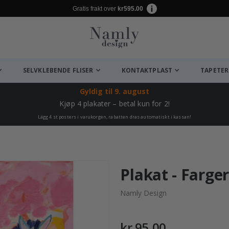
Gratis frakt over
kr595.00
SELVKLEBENDE FLISER
KONTAKTPLAST
TAPETER
Gyldig til
9. august
Kjøp 4 plakater – betal kun for 2!
Lägg 4 st posters i varukorgen, rabatten dras automatiskt i kassan!
Plakat - Farge
Namly Design
kr 95,00