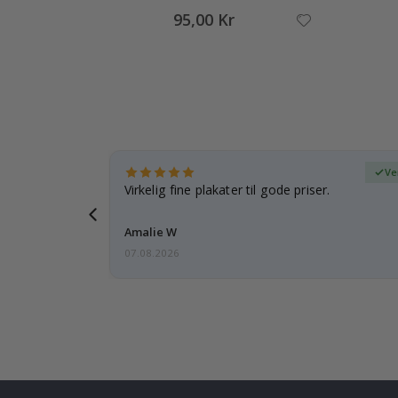
95,00 Kr
ifisert kjøper
Ve
 rammen er
Virkelig fine plakater til gode priser.
Amalie W
07.08.2026