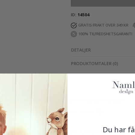
ID
14504
GRATIS FRAKT OVER 349 KR
100% TILFREDSHETSGARANTI
DETALJER
PRODUKTOMTALER
(
0
)
Ekte inspirasjon fra våre fornøyde kunder!
Merk ditt med #namly_design
Du har få
Produkter kjøpt sammen