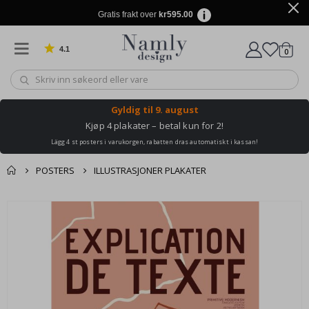
Gratis frakt over
kr595.00
4.1
varer
0
Basert på 1024 stemmer
Handle
Gyldig til
9. august
Kjøp 4 plakater – betal kun for 2!
Lägg 4 st posters i varukorgen, rabatten dras automatiskt i kassan!
POSTERS
ILLUSTRASJONER PLAKATER
Andre kjøpte
Gå
produkter
til
slutten
av
bildegalleri