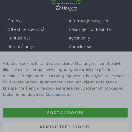
BASERT PÅ 1024 STEMMER
Om oss
Informasjonskapsler
Ofte stilte spørsmål
Løsninger for bedrifter
Kontakt oss
#yesnamly
Rett til å angre
Anmeldelser
Vilkår og betingelser
Samarbeid med oss!
Inspirasjon
Instruksjoner
Vi bruker cookies for å få våre nettsider til å fungere mer effektivt,
tilpasse din brukeropplevelse og analysere trafikken på våre
nettsider. Tredjeparter, som Google-tjenester, kan også bruke cookies
Populære Kategorier
for å levere personlige annonser. Vennligst velg en av følgende
Navnelapper
Wallstickers
knapper for å angi dine cookie-preferanser. Detaljer om cookies vi
bruker finner du på vår
Cookies
-side.
Selvklebende fliser
Plakater
Klistremerker
Kontaktplast
GODTA COOKIES
ADMINISTRER COOKIES