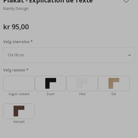
Plakat - Explication de Texte
begynnelsen
Namly Design
av
bildegalleri
kr 95,00
Velg størrelse
Velg ramme
Ingen ramme
Svart
Hvit
Eik
Valnøtt