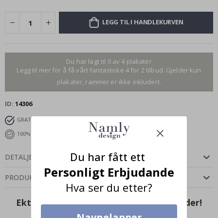
LEGG TIL I HANDLEKURVEN
Du har lagt til 0 av 4 plakater
Legg til mer for å få vårt fantastiske 4 for 2 tilbud. Gjelder kun
plakater, rammer er ikke inkludert.
ID
14306
GRATIS FRAKT OVER 349 KR
LEVERING 4-7 DAGER
100% TILFREDSHETSGARANTI
Du har fått ett
DETALJER
Personligt Erbjudande
PRODUKTOMTALER
(
0
)
Hva ser du etter?
Ekte inspirasjon fra våre fornøyde kunder!
Navnelapper