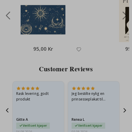
95,00 Kr
95
Customer Reviews
Rask levering, godt
Jeg bestilte nylig en
Jeg
ed
produkt
prinsesseplakat til
bil
g
barnebarnet mitt.
ra
en
Plakaten var litt skadet
lev
…
under frakt. Jeg sendte en
Gitte A
Renea L
Sa
e-post…
Verifisert kjøper
Verifisert kjøper
06.08.2026
05.08.2026
05.