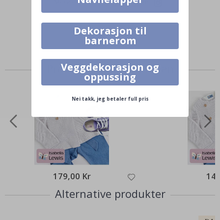
Merk ditt med #namly_design
Dekorasjon til
barnerom
Veggdekorasjon og
Produkter kjøpt sammen
oppussing
Nei takk, jeg betaler full pris
179,00 Kr
149
Alternative produkter