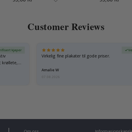
Customer Reviews
rifisert kjøper
Ve
tiv
Virkelig fine plakater til gode priser.
 krøllete,
Amalie W
07.08.2026
Om oss
Informasjonskapsl