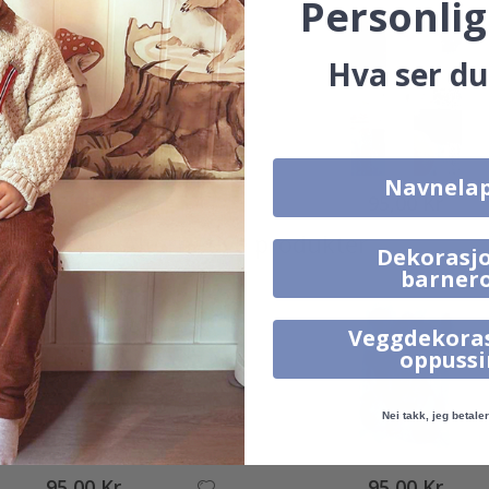
Personlig
Hva ser du
Navnela
95,00 Kr
95,00 Kr
Alternative produkter
Dekorasjo
barner
Veggdekora
oppuss
Nei takk, jeg betaler 
95,00 Kr
95,00 Kr