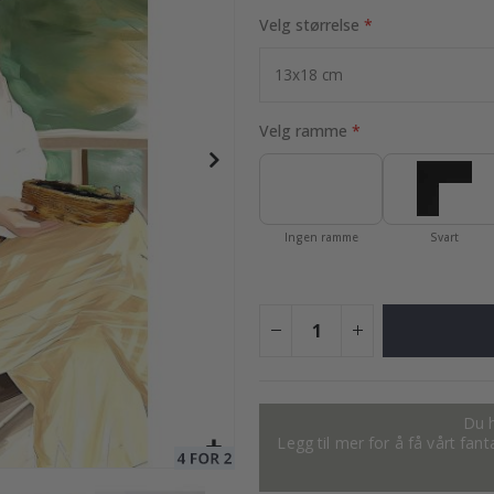
Velg størrelse
95,00 Kr
Velg ramme
Ingen ramme
Svart
Du h
Legg til mer for å få vårt fan