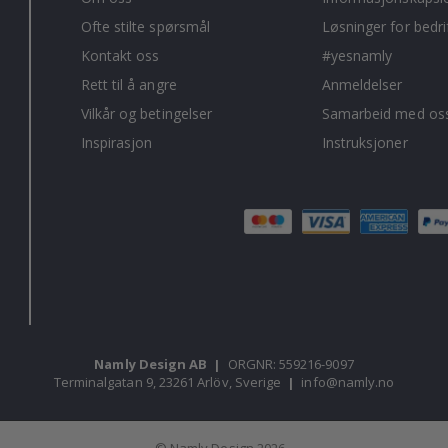
Ofte stilte spørsmål
Løsninger for bedri
Kontakt oss
#yesnamly
Rett til å angre
Anmeldelser
Vilkår og betingelser
Samarbeid med oss
Inspirasjon
Instruksjoner
Namly Design AB
|
ORGNR: 559216-9097
Terminalgatan 9, 23261 Arlöv, Sverige
|
info@namly.no
© Namly Design 2026