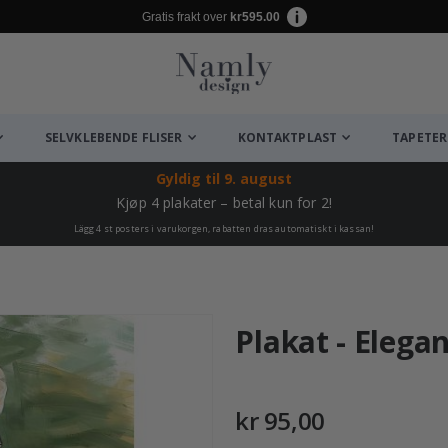
Gratis frakt over
kr595.00
SELVKLEBENDE FLISER
KONTAKTPLAST
TAPETER
Gyldig til
9. august
Kjøp 4 plakater – betal kun for 2!
Lägg 4 st posters i varukorgen, rabatten dras automatiskt i kassan!
Plakat - Elega
kr 95,00