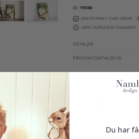
ID
19366
GRATIS FRAKT OVER 349 KR
100% TILFREDSHETSGARANTI
DETALJER
PRODUKTOMTALER
(
0
)
Ekte inspirasjon fra våre fornøyde kunder!
Merk ditt med #namly_design
Produkter kjøpt sammen
Du har få