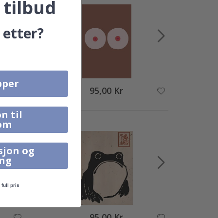
 tilbud
 etter?
pper
95,00 Kr
n til
om
sjon og
ing
full pris
95,00 Kr