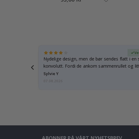
ifisert kjøper
Ve
rnet mitt.
Nydelige design, men de bør sendes flatt i en s
e en e-post…
konvolutt. Fordi de ankom sammenrullet og litt
skulle de…
Sylvie Y
07.08.2026
ABONNER PÅ VÅRT NYHETSBREV