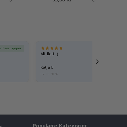
rifisert kjøper
Ve
Alt flott :)
Katja U
07.08.2026
Populære Kategorier
er