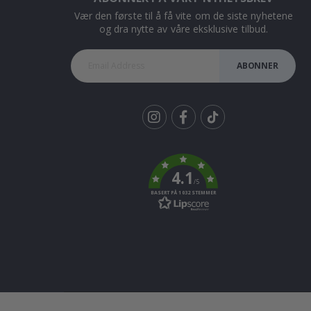
Vær den første til å få vite om de siste nyhetene
og dra nytte av våre eksklusive tilbud.
ABONNER
Tik
To
k
4.1
/5
BASERT PÅ 1032 STEMMER