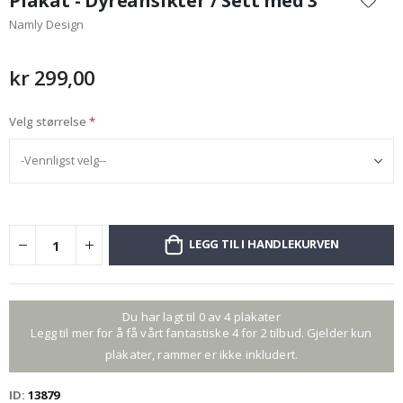
Plakat - Dyreansikter / Sett med 3
begynnelsen
Namly Design
av
bildegalleri
kr 299,00
Velg størrelse
LEGG TIL I HANDLEKURVEN
Du har lagt til 0 av 4 plakater
Legg til mer for å få vårt fantastiske 4 for 2 tilbud. Gjelder kun
plakater, rammer er ikke inkludert.
ID
13879