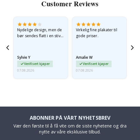
Customer Reviews
Nydelige design, men de
Virkelig fine plakater til
Alt
bør sendes flatt i en stiv
gode priser.
konvolutt. Fordi de
ankom sammenrullet og
 en
litt krøllete, skulle de…
Sylvie Y
Amalie W
Ka
Verifisert kjøper
Verifisert kjøper
07.08.2026
07.08.2026
07.
ABONNER PÅ VÅRT NYHETSBREV
Vær den første til å få vite om de siste nyhetene og dra
nytte av våre eksklusive tilbud.