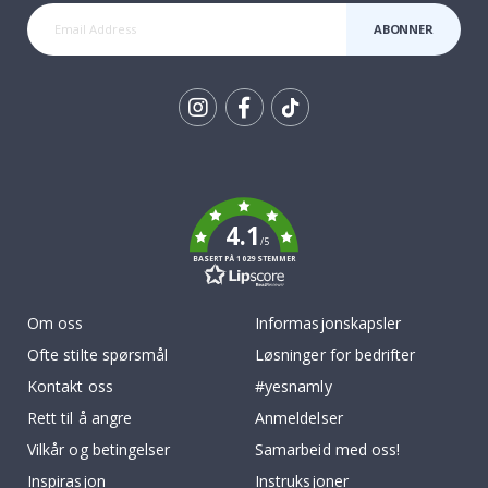
ABONNER
Tik
To
k
4.1
/5
BASERT PÅ 1029 STEMMER
Om oss
Informasjonskapsler
Ofte stilte spørsmål
Løsninger for bedrifter
Kontakt oss
#yesnamly
Rett til å angre
Anmeldelser
Vilkår og betingelser
Samarbeid med oss!
Inspirasjon
Instruksjoner