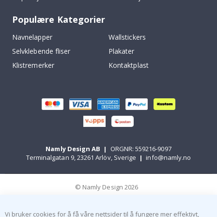
Populære Kategorier
Navnelapper
Wallstickers
Selvklebende fliser
Plakater
Klistremerker
Kontaktplast
Namly Design AB
|
ORGNR: 559216-9097
Terminalgatan 9, 23261 Arlöv, Sverige
|
info@namly.no
© Namly Design 2026
Vi bruker cookies for å få våre nettsider til å fungere mer effektivt,