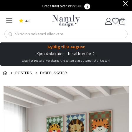
Gratis frakt over
kr595.00
4.1
varer
0
Basert på 1029 stemmer
Handle
Gyldig til
9. august
Kjøp 4 plakater – betal kun for 2!
Lägg 4 st posters i varukorgen, rabatten dras automatiskt i kassan!
POSTERS
DYREPLAKATER
Andre kjøpte
Gå
produkter
til
slutten
av
bildegalleri