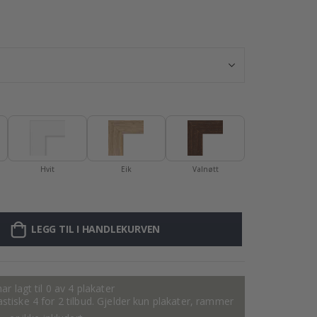
Personlig plakat
Hvit
Eik
Valnøtt
LEGG TIL I HANDLEKURVEN
ar lagt til 0 av 4 plakater
tastiske 4 for 2 tilbud. Gjelder kun plakater, rammer