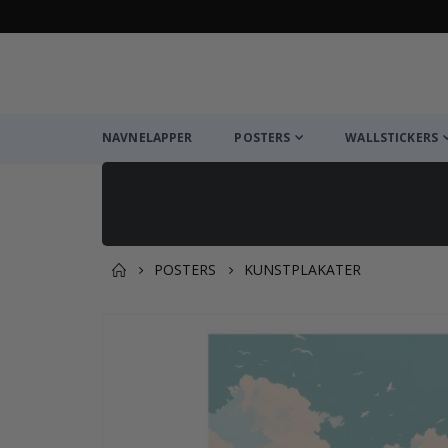
NAVNELAPPER
POSTERS
WALLSTICKERS
POSTERS
KUNSTPLAKATER
Andre kjøpte produkter
Gå
til
slutten
av
bildegalleri