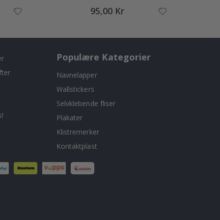
95,00 Kr
Populære Kategorier
er
fter
Navnelapper
Wallstickers
Selvklebende fliser
!
Plakater
Klistremerker
Kontaktplast