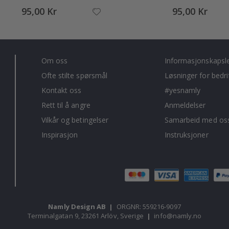
95,00 Kr
95,00 Kr
Om oss
Informasjonskapsl
Ofte stilte spørsmål
Løsninger for bedri
Kontakt oss
#yesnamly
Rett til å angre
Anmeldelser
Vilkår og betingelser
Samarbeid med oss
Inspirasjon
Instruksjoner
Namly Design AB
|
ORGNR: 559216-9097
Terminalgatan 9, 23261 Arlöv, Sverige
|
info@namly.no