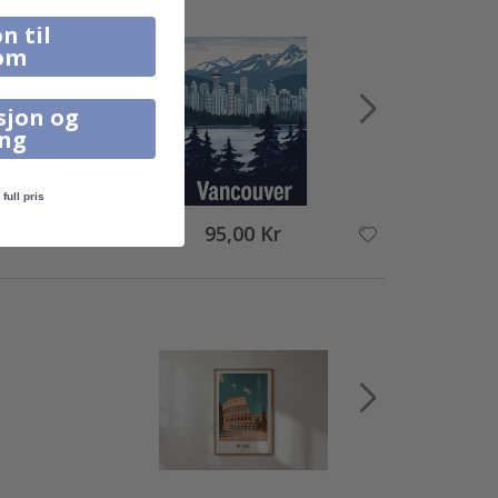
n til
om
sjon og
ing
full pris
95,00 Kr