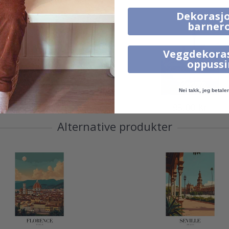
Dekorasjo
barner
Veggdekora
oppuss
Nei takk, jeg betaler 
99,00 Kr
95,00 Kr
Alternative produkter