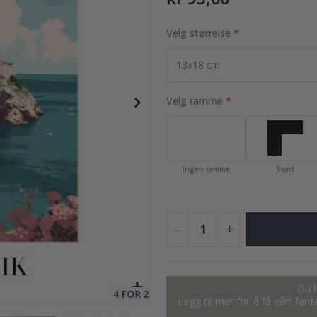
Velg størrelse
95,00 Kr
Velg ramme
Ingen ramme
Svart
Du h
Legg til mer for å få vårt fan