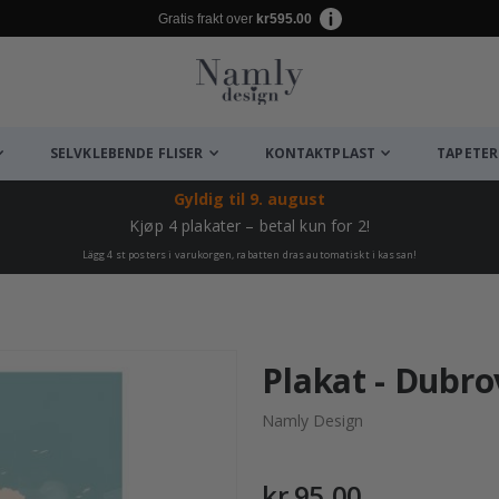
Gratis frakt over
kr595.00
SELVKLEBENDE FLISER
KONTAKTPLAST
TAPETER
Gyldig til
9. august
Kjøp 4 plakater – betal kun for 2!
Lägg 4 st posters i varukorgen, rabatten dras automatiskt i kassan!
Plakat - Dubr
Namly Design
kr 95,00