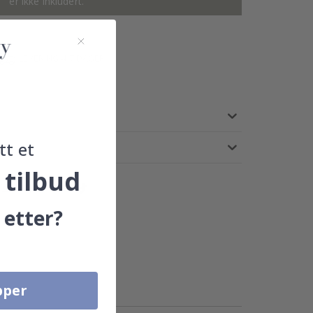
er ikke inkludert.
LEVERING 4-7 DAGER
tt et
 tilbud
 etter?
pper