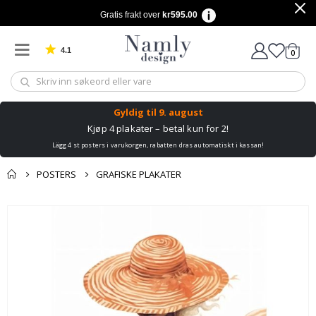
Gratis frakt over
kr595.00
4.1
varer
0
Basert på 1028 stemmer
Handle
Gyldig til
9. august
Kjøp 4 plakater – betal kun for 2!
Lägg 4 st posters i varukorgen, rabatten dras automatiskt i kassan!
POSTERS
GRAFISKE PLAKATER
Andre kjøpte
Gå
produkter
til
slutten
av
bildegalleri