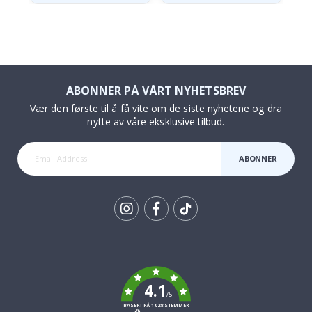
ABONNER PÅ VÅRT NYHETSBREV
Vær den første til å få vite om de siste nyhetene og dra
nytte av våre eksklusive tilbud.
ABONNER
Tik
To
k
4.1
/5
BASERT PÅ 1028 STEMMER