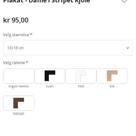
Plakat - Dame i Stripet Kjole
begynnelsen
av
bildegalleri
kr 95,00
Velg størrelse
Velg ramme
Ingen ramme
Svart
Hvit
Eik
Valnøtt