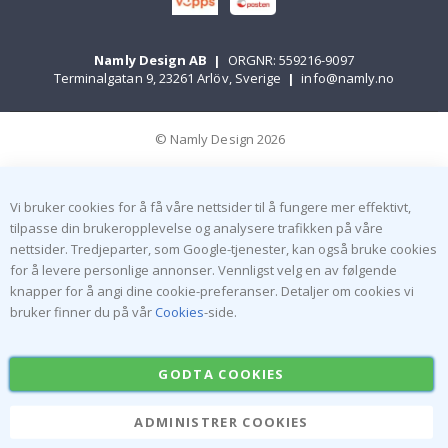
Namly Design AB
|
ORGNR: 559216-9097
Terminalgatan 9, 23261 Arlöv, Sverige
|
info@namly.no
© Namly Design 2026
Vi bruker cookies for å få våre nettsider til å fungere mer effektivt,
tilpasse din brukeropplevelse og analysere trafikken på våre
nettsider. Tredjeparter, som Google-tjenester, kan også bruke cookies
for å levere personlige annonser. Vennligst velg en av følgende
knapper for å angi dine cookie-preferanser. Detaljer om cookies vi
bruker finner du på vår
Cookies
-side.
GODTA COOKIES
ADMINISTRER COOKIES