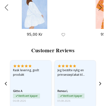
95,00 Kr
95
Customer Reviews
Rask levering, godt
Jeg bestilte nylig en
Jeg
ed
produkt
prinsesseplakat til
bil
g
barnebarnet mitt.
ra
en
Plakaten var litt skadet
lev
…
under frakt. Jeg sendte en
Gitte A
Renea L
Sa
e-post…
Verifisert kjøper
Verifisert kjøper
06.08.2026
05.08.2026
05.