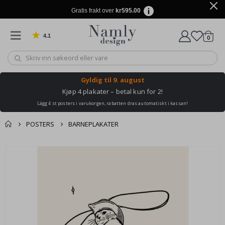
Gratis frakt over
kr595.00
4.1
varer
0
Basert på 1029 stemmer
Handle
Gyldig til
9. august
Kjøp 4 plakater – betal kun for 2!
Lägg 4 st posters i varukorgen, rabatten dras automatiskt i kassan!
POSTERS
BARNEPLAKATER
Andre kjøpte
Gå
produkter
til
slutten
av
bildegalleri