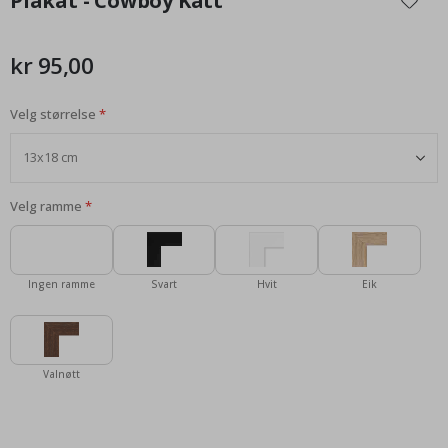
Plakat - Cowboy Katt
begynnelsen
av
bildegalleri
kr 95,00
Velg størrelse
Velg ramme
Ingen ramme
Svart
Hvit
Eik
Valnøtt