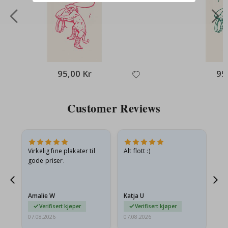
95,00 Kr
95
Customer Reviews
Virkelig fine plakater til
Alt flott :)
Ra
gode priser.
pr
 Og
Amalie W
Katja U
Gi
Verifisert kjøper
Verifisert kjøper
07.08.2026
07.08.2026
06.