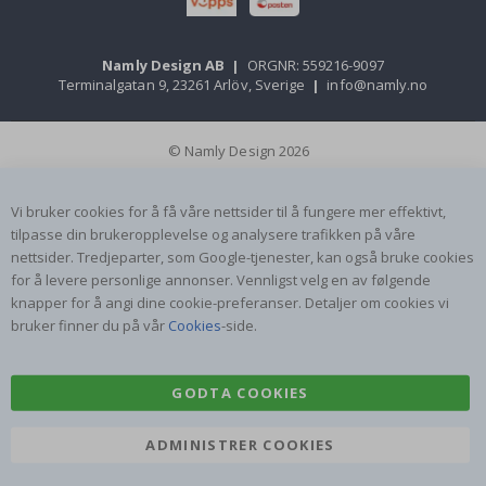
Namly Design AB
|
ORGNR: 559216-9097
Terminalgatan 9, 23261 Arlöv, Sverige
|
info@namly.no
© Namly Design 2026
Vi bruker cookies for å få våre nettsider til å fungere mer effektivt,
tilpasse din brukeropplevelse og analysere trafikken på våre
nettsider. Tredjeparter, som Google-tjenester, kan også bruke cookies
for å levere personlige annonser. Vennligst velg en av følgende
knapper for å angi dine cookie-preferanser. Detaljer om cookies vi
bruker finner du på vår
Cookies
-side.
GODTA COOKIES
ADMINISTRER COOKIES