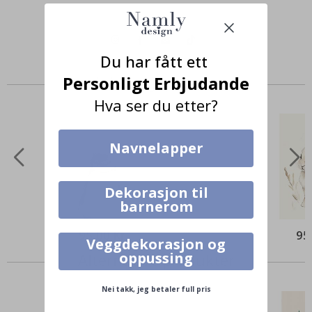
Du har fått ett
Personligt Erbjudande
Produkter kjøpt sammen
Hva ser du etter?
Navnelapper
Dekorasjon til
barnerom
95,00 Kr
95
Veggdekorasjon og
oppussing
Alternative produkter
Nei takk, jeg betaler full pris