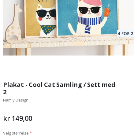
Gå
til
Plakat - Cool Cat Samling / Sett med
begynnelsen
2
av
Namly Design
bildegalleri
kr 149,00
Velg størrelse