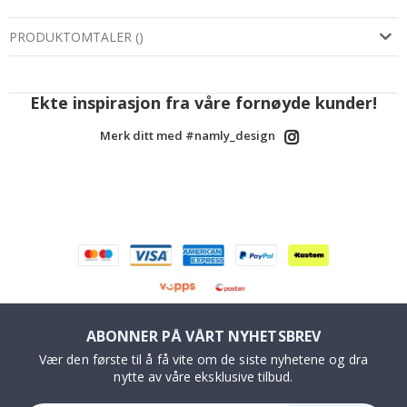
PRODUKTOMTALER
(
)
Ekte inspirasjon fra våre fornøyde kunder!
Merk ditt med #namly_design
ABONNER PÅ VÅRT NYHETSBREV
Vær den første til å få vite om de siste nyhetene og dra
nytte av våre eksklusive tilbud.