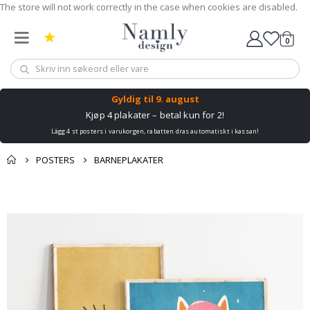
The store will not work correctly in the case when cookies are disabled.
0
Handle
Gyldig til
9. august
Kjøp 4 plakater – betal kun for 2!
Lägg 4 st posters i varukorgen, rabatten dras automatiskt i kassan!
POSTERS
BARNEPLAKATER
Gå
til
slutten
av
bildegalleri