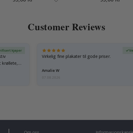
Customer Reviews
rifisert kjøper
Ve
tiv
Virkelig fine plakater til gode priser.
 krøllete,
Amalie W
07.08.2026
Om oss
Informasjonskapsl