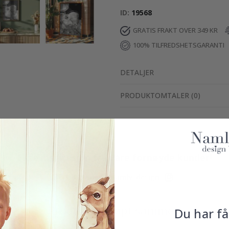
ID
19568
GRATIS FRAKT OVER 349 KR
100% TILFREDSHETSGARANTI
DETALJER
PRODUKTOMTALER
(
0
)
Ekte inspirasjon fra våre fornøyde kunder!
Merk ditt med #namly_design
Produkter kjøpt sammen
Du har få