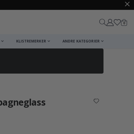
varer
0
Handle
KLISTREMERKER
ANDRE KATEGORIER
pagneglass