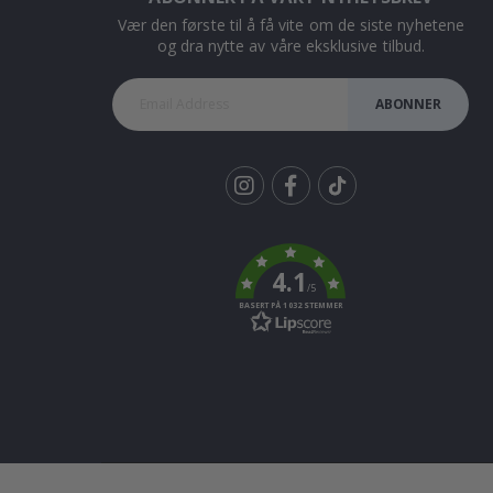
Vær den første til å få vite om de siste nyhetene
og dra nytte av våre eksklusive tilbud.
ABONNER
Tik
To
k
4.1
/5
BASERT PÅ 1032 STEMMER