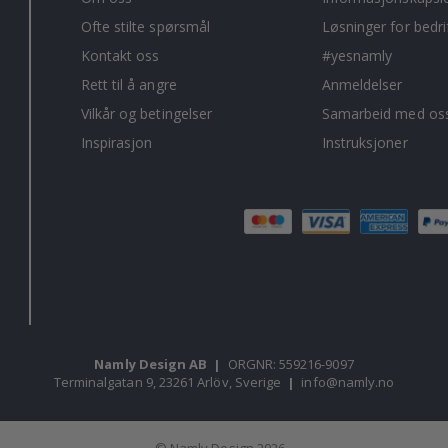
Ofte stilte spørsmål
Løsninger for bedri
Kontakt oss
#yesnamly
Rett til å angre
Anmeldelser
Vilkår og betingelser
Samarbeid med oss
Inspirasjon
Instruksjoner
Namly Design AB
|
ORGNR: 559216-9097
Terminalgatan 9, 23261 Arlöv, Sverige
|
info@namly.no
© Namly Design 2026