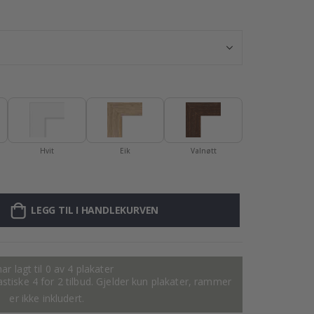
Plakat - 2026 K
Hvit
Eik
Valnøtt
LEGG TIL I HANDLEKURVEN
ar lagt til 0 av 4 plakater
tastiske 4 for 2 tilbud. Gjelder kun plakater, rammer
er ikke inkludert.