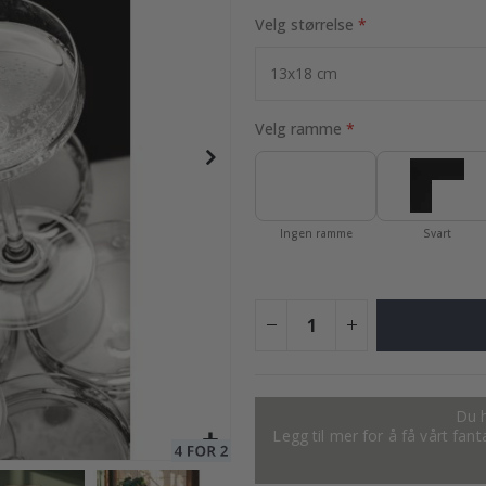
Velg størrelse
95,00 Kr
Velg ramme
Ingen ramme
Svart
Du h
Legg til mer for å få vårt fan