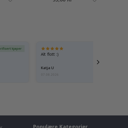
rifisert kjøper
Ve
Alt flott :)
Katja U
07.08.2026
Populære Kategorier
er