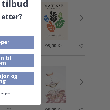
 tilbud
 etter?
pper
95,00 Kr
n til
om
sjon og
ing
full pris
95,00 Kr