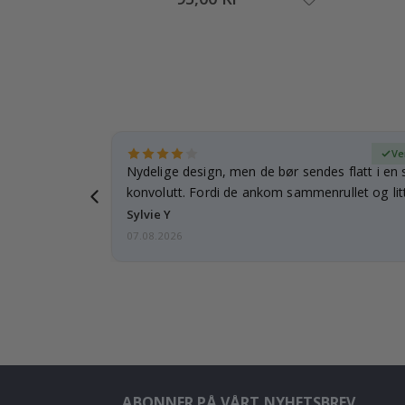
ifisert kjøper
Ve
rnet mitt.
Nydelige design, men de bør sendes flatt i en s
e en e-post…
konvolutt. Fordi de ankom sammenrullet og litt
skulle de…
Sylvie Y
07.08.2026
ABONNER PÅ VÅRT NYHETSBREV