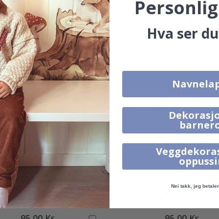
Personlig
Hva ser du
Navnela
95,00 Kr
95,00 Kr
Alternative produkter
Dekorasjo
barner
Veggdekora
oppuss
Nei takk, jeg betaler 
95,00 Kr
95,00 Kr