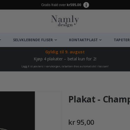
Gratis frakt over
kr595.00
SELVKLEBENDE FLISER
KONTAKTPLAST
TAPETER
Gyldig til
9. august
Kjøp 4 plakater – betal kun for 2!
Lägg 4 st posters i varukorgen, rabatten dras automatiskt i kassan!
Plakat - Cham
kr 95,00