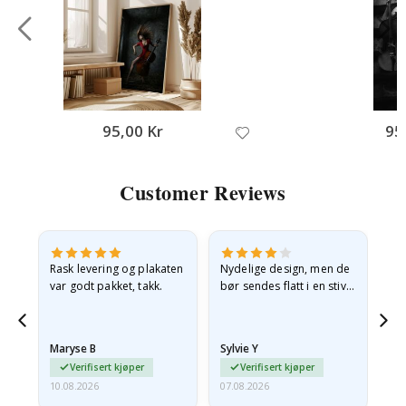
95,00 Kr
95
Customer Reviews
Rask levering og plakaten
Nydelige design, men de
Vir
var godt pakket, takk.
bør sendes flatt i en stiv
go
konvolutt. Fordi de
ankom sammenrullet og
litt krøllete, skulle de…
Maryse B
Sylvie Y
Am
Verifisert kjøper
Verifisert kjøper
10.08.2026
07.08.2026
07.