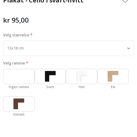
Plakat - Cello i svart-hvitt
begynnelsen
av
bildegalleri
kr 95,00
Velg størrelse
Velg ramme
Ingen ramme
Svart
Hvit
Eik
Valnøtt