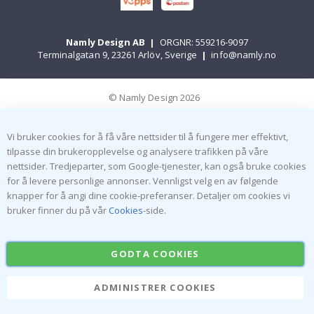
Namly Design AB
|
ORGNR: 559216-9097
Terminalgatan 9, 23261 Arlöv, Sverige
|
info@namly.no
© Namly Design 2026
Vi bruker cookies for å få våre nettsider til å fungere mer effektivt,
tilpasse din brukeropplevelse og analysere trafikken på våre
nettsider. Tredjeparter, som Google-tjenester, kan også bruke cookies
for å levere personlige annonser. Vennligst velg en av følgende
knapper for å angi dine cookie-preferanser. Detaljer om cookies vi
bruker finner du på vår
Cookies
-side.
GODTA COOKIES
ADMINISTRER COOKIES