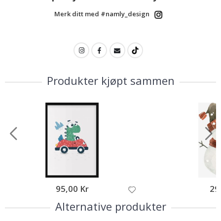
Merk ditt med #namly_design
Produkter kjøpt sammen
95,00 Kr
29
Alternative produkter