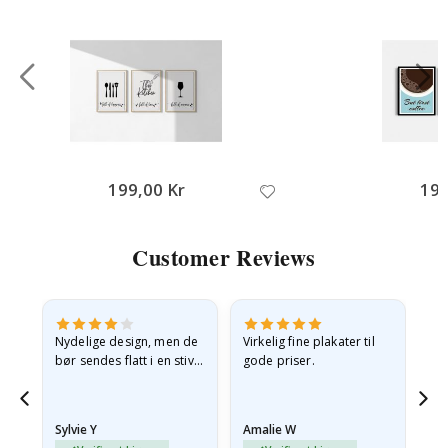
199,00 Kr
199
Customer Reviews
Nydelige design, men de
Virkelig fine plakater til
Alt
bør sendes flatt i en stiv
gode priser.
konvolutt. Fordi de
ankom sammenrullet og
 en
litt krøllete, skulle de…
Sylvie Y
Amalie W
Ka