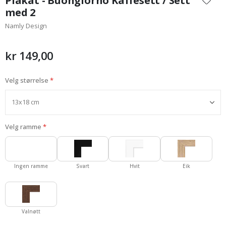
Plakat - Buongiorno Kaffesett / Sett
begynnelsen
med 2
av
Namly Design
bildegalleri
kr 149,00
Velg størrelse
Velg ramme
Ingen ramme
Svart
Hvit
Eik
Valnøtt