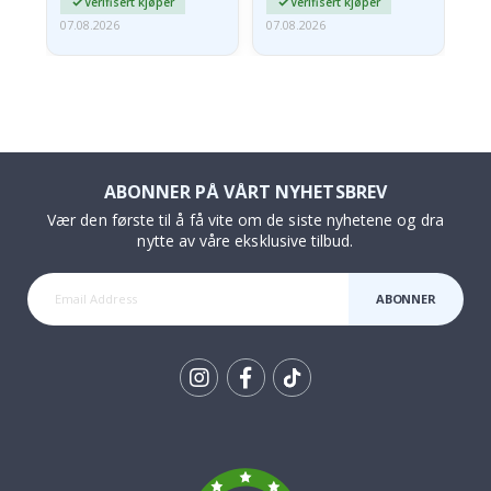
Verifisert kjøper
Verifisert kjøper
07.08.2026
07.08.2026
07.
ABONNER PÅ VÅRT NYHETSBREV
Vær den første til å få vite om de siste nyhetene og dra
nytte av våre eksklusive tilbud.
ABONNER
Tik
To
k