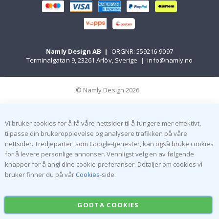
Namly Design AB
|
ORGNR: 559216-9097
Terminalgatan 9, 23261 Arlöv, Sverige
|
info@namly.no
© Namly Design 2026
Vi bruker cookies for å få våre nettsider til å fungere mer effektivt,
tilpasse din brukeropplevelse og analysere trafikken på våre
nettsider. Tredjeparter, som Google-tjenester, kan også bruke cookies
for å levere personlige annonser. Vennligst velg en av følgende
knapper for å angi dine cookie-preferanser. Detaljer om cookies vi
bruker finner du på vår
Cookies
-side.
GODTA COOKIES