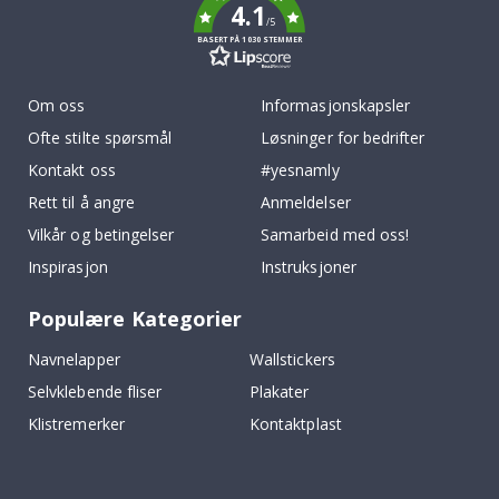
4.1
/5
BASERT PÅ 1030 STEMMER
Om oss
Informasjonskapsler
Ofte stilte spørsmål
Løsninger for bedrifter
Kontakt oss
#yesnamly
Rett til å angre
Anmeldelser
Vilkår og betingelser
Samarbeid med oss!
Inspirasjon
Instruksjoner
Populære Kategorier
Navnelapper
Wallstickers
Selvklebende fliser
Plakater
Klistremerker
Kontaktplast