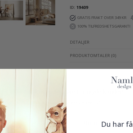
ID
19409
GRATIS FRAKT OVER 349 KR
100% TILFREDSHETSGARANTI
DETALJER
PRODUKTOMTALER
(
0
)
Ekte inspirasjon fra våre fornøyde kunder!
Merk ditt med #namly_design
Produkter kjøpt sammen
Du har få