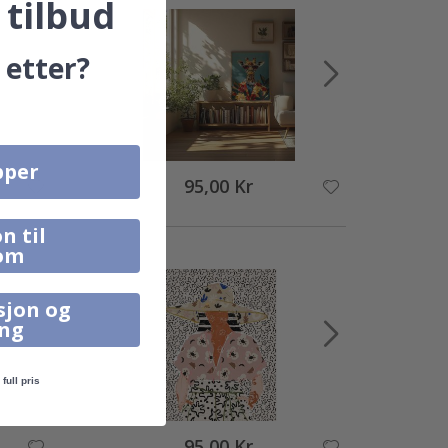
 tilbud
 etter?
pper
95,00 Kr
n til
om
sjon og
ing
full pris
95,00 Kr