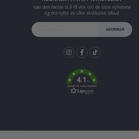
Vær den første til å få vite om de siste nyhetene
og dra nytte av våre eksklusive tilbud.
ABONNER
Tik
To
k
4.1
/5
BASERT PÅ 1032 STEMMER