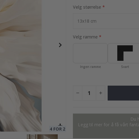
Velg størrelse
95,00 Kr
Velg ramme
Ingen ramme
Svart
Du h
Legg til mer for å få vårt fan