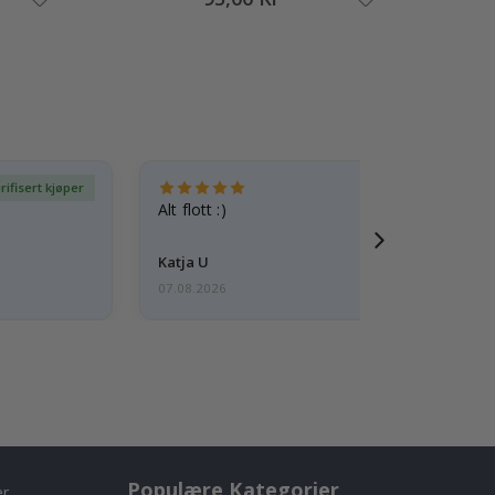
rifisert kjøper
Ve
Alt flott :)
Katja U
07.08.2026
Populære Kategorier
er