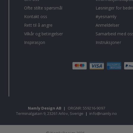
Ofte stilte spørsmål
Løsninger for bedri
Kontakt oss
#yesnamly
Rett til å angre
Anmeldelser
Vilkår og betingelser
Samarbeid med oss
Inspirasjon
Instruksjoner
Namly Design AB
|
ORGNR: 559216-9097
Terminalgatan 9, 23261 Arlöv, Sverige
|
info@namly.no
© Namly Design 2026