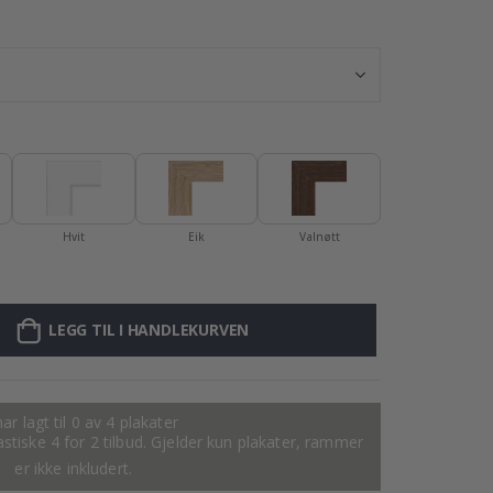
Plakat - 2026 K
Hvit
Eik
Valnøtt
LEGG TIL I HANDLEKURVEN
ar lagt til 0 av 4 plakater
tastiske 4 for 2 tilbud. Gjelder kun plakater, rammer
er ikke inkludert.