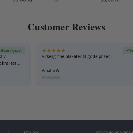
Customer Reviews
rifisert kjøper
Ve
tiv
Virkelig fine plakater til gode priser.
 krøllete,
Amalie W
07.08.2026
Om oss
Informasjonskapsl