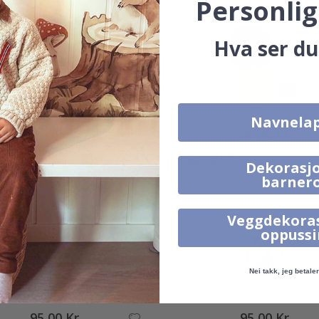
Personlig
Hva ser du
Navnela
95,00 Kr
95,00 Kr
Alternative produkter
Dekorasjo
barner
Veggdekora
oppuss
Nei takk, jeg betaler 
95,00 Kr
95,00 Kr