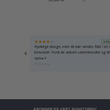
ifisert kjøper
Ve
rnet mitt.
Nydelige design, men de bør sendes flatt i en s
e en e-post…
konvolutt. Fordi de ankom sammenrullet og litt
skulle de…
Sylvie Y
07.08.2026
ABONNER PÅ VÅRT NYHETSBREV