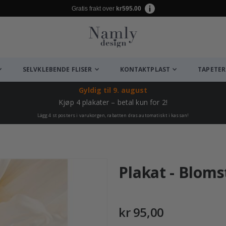
Gratis frakt over
kr595.00
SELVKLEBENDE FLISER
KONTAKTPLAST
TAPETER
Gyldig til
9. august
Kjøp 4 plakater – betal kun for 2!
Lägg 4 st posters i varukorgen, rabatten dras automatiskt i kassan!
Plakat - Bloms
kr 95,00