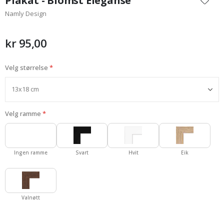
Plakat - Blomst Eleganse
begynnelsen
Namly Design
av
bildegalleri
kr 95,00
Velg størrelse
Velg ramme
Ingen ramme
Svart
Hvit
Eik
Valnøtt