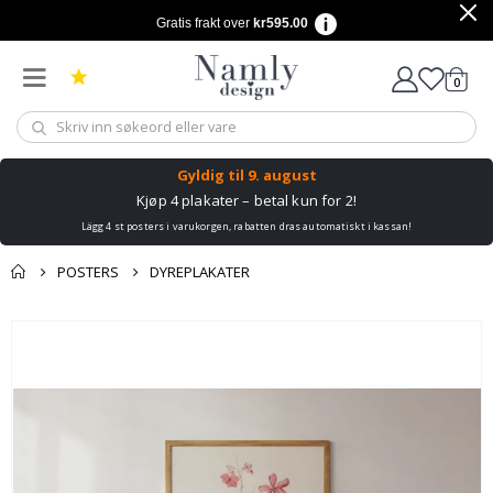
Gratis frakt over
kr595.00
varer
0
Handle
Gyldig til
9. august
Kjøp 4 plakater – betal kun for 2!
Lägg 4 st posters i varukorgen, rabatten dras automatiskt i kassan!
POSTERS
DYREPLAKATER
Andre kjøpte
Gå
produkter
til
slutten
av
bildegalleri