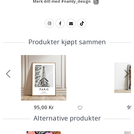
Merk ditt med #namly_design
Produkter kjøpt sammen
95,00 Kr
95
Alternative produkter