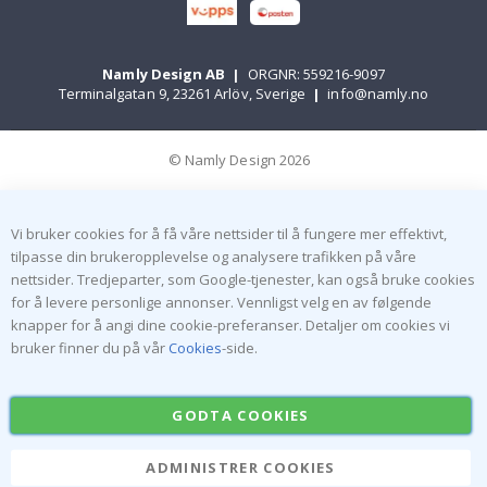
Namly Design AB
|
ORGNR: 559216-9097
Terminalgatan 9, 23261 Arlöv, Sverige
|
info@namly.no
© Namly Design 2026
Vi bruker cookies for å få våre nettsider til å fungere mer effektivt,
tilpasse din brukeropplevelse og analysere trafikken på våre
nettsider. Tredjeparter, som Google-tjenester, kan også bruke cookies
for å levere personlige annonser. Vennligst velg en av følgende
knapper for å angi dine cookie-preferanser. Detaljer om cookies vi
bruker finner du på vår
Cookies
-side.
GODTA COOKIES
ADMINISTRER COOKIES