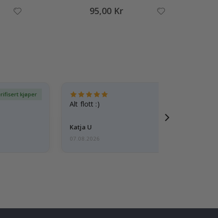
95,00 Kr
rifisert kjøper
Ve
Alt flott :)
Katja U
07.08.2026