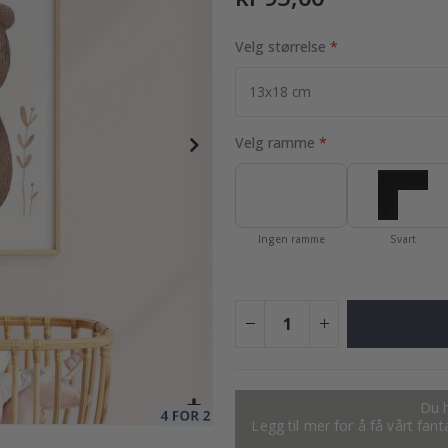
Velg størrelse
/ sett med 3
249,00 Kr
Velg ramme
Ingen ramme
Svart
Du h
Legg til mer for å få vårt fan