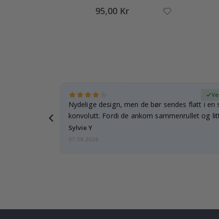
95,00 Kr
ifisert kjøper
Ve
rnet mitt.
Nydelige design, men de bør sendes flatt i en s
e en e-post…
konvolutt. Fordi de ankom sammenrullet og litt
skulle de…
Sylvie Y
07.08.2026