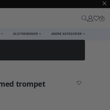
varer
0
Handle
KLISTREMERKER
ANDRE KATEGORIER
n med trompet