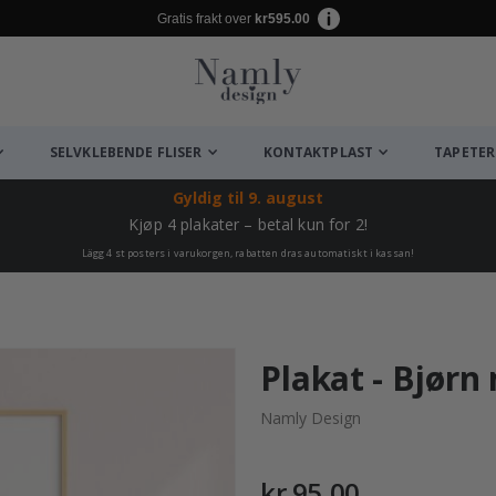
Gratis frakt over
kr595.00
SELVKLEBENDE FLISER
KONTAKTPLAST
TAPETER
Gyldig til
9. august
Kjøp 4 plakater – betal kun for 2!
Lägg 4 st posters i varukorgen, rabatten dras automatiskt i kassan!
Plakat - Bjør
Namly Design
kr 95,00