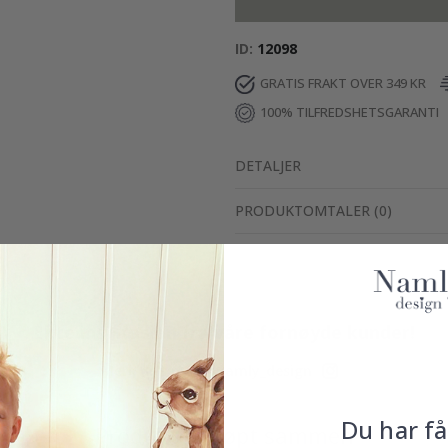
ID
12098
GRATIS FRAKT OVER 349 KR
100% TILFREDSHETSGARANTI
DETALJER
PRODUKTOMTALER
(
0
)
Ekte inspirasjon fra våre fornøyde kunder!
Merk ditt med #namly_design
Du har få
Produkter kjøpt sammen