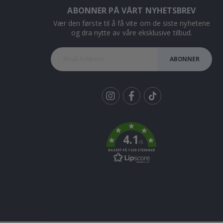
ABONNER PÅ VÅRT NYHETSBREV
Vær den første til å få vite om de siste nyhetene
og dra nytte av våre eksklusive tilbud.
ABONNER
Tik
To
k
4.1
/5
BASERT PÅ 1029 STEMMER