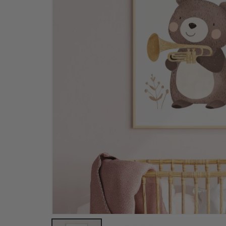
Plakater - Nordic Kids soveromsinnredning #02 