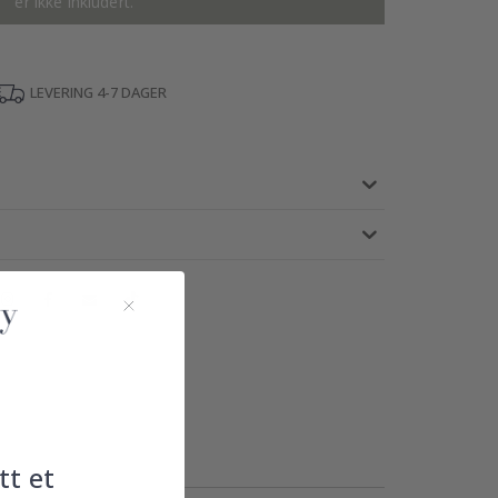
er ikke inkludert.
LEVERING 4-7 DAGER
tt et