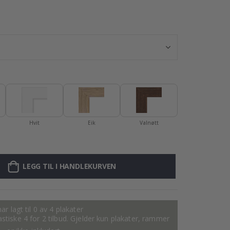
Plakat - Bjørn 
Hvit
Eik
Valnøtt
LEGG TIL I HANDLEKURVEN
ar lagt til 0 av 4 plakater
tastiske 4 for 2 tilbud. Gjelder kun plakater, rammer