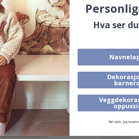
Personlig
Hva ser du
Navnela
95,00 Kr
95,00 Kr
Alternative produkter
Dekorasjo
barner
Veggdekora
oppuss
Nei takk, jeg betaler 