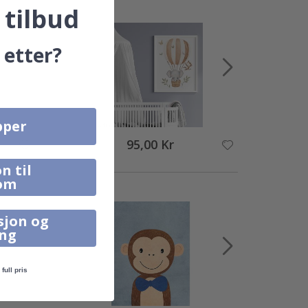
 tilbud
 etter?
pper
95,00 Kr
n til
om
sjon og
ing
full pris