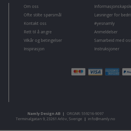
Om oss
Informasjonskapsl
Ofte stilte spørsmål
Løsninger for bedri
Kontakt oss
#yesnamly
Rett til å angre
Anmeldelser
Vilkår og betingelser
Samarbeid med oss
Inspirasjon
Instruksjoner
Namly Design AB
|
ORGNR: 559216-9097
Terminalgatan 9, 23261 Arlöv, Sverige
|
info@namly.no