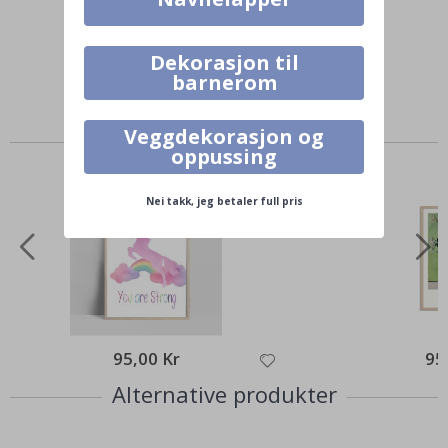
Merk ditt med #namly_design
Dekorasjon til
barnerom
Veggdekorasjon og
Produkter kjøpt sammen
oppussing
Nei takk, jeg betaler full pris
95,00 Kr
95
Alternative produkter