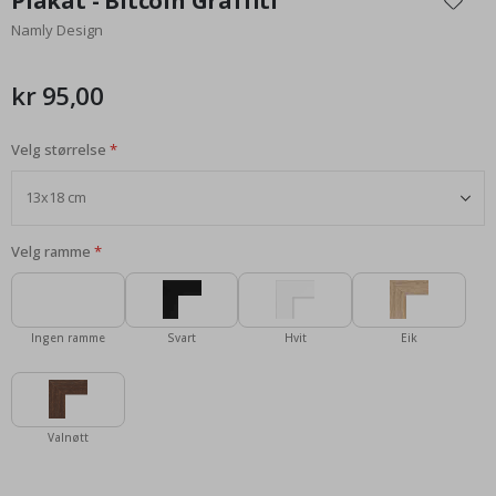
Plakat - Bitcoin Graffiti
begynnelsen
Namly Design
av
bildegalleri
kr 95,00
Velg størrelse
Velg ramme
Ingen ramme
Svart
Hvit
Eik
Valnøtt