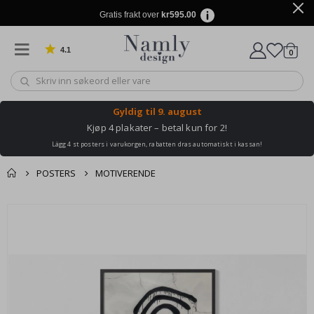
Gratis frakt over
kr595.00
4.1
varer
0
Basert på 1024 stemmer
Handle
Gyldig til
9. august
Kjøp 4 plakater – betal kun for 2!
Lägg 4 st posters i varukorgen, rabatten dras automatiskt i kassan!
POSTERS
MOTIVERENDE
Andre kjøpte
Gå
produkter
til
slutten
av
bildegalleri