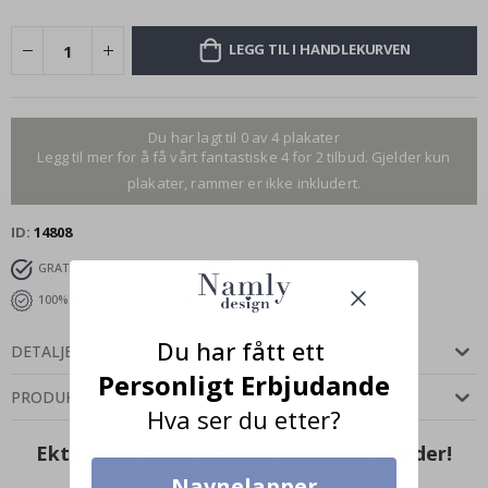
LEGG TIL I HANDLEKURVEN
Du har lagt til 0 av 4 plakater
Legg til mer for å få vårt fantastiske 4 for 2 tilbud. Gjelder kun
plakater, rammer er ikke inkludert.
ID
14808
GRATIS FRAKT OVER 349 KR
LEVERING 4-7 DAGER
100% TILFREDSHETSGARANTI
Du har fått ett
DETALJER
Personligt Erbjudande
PRODUKTOMTALER
(
0
)
Hva ser du etter?
Ekte inspirasjon fra våre fornøyde kunder!
Navnelapper