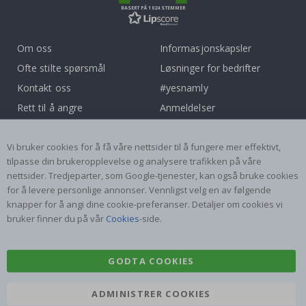
BASERT PÅ 1024 STEMMER
Om oss
Informasjonskapsler
Ofte stilte spørsmål
Løsninger for bedrifter
Kontakt oss
#yesnamly
Rett til å angre
Anmeldelser
Vilkår og betingelser
Samarbeid med oss!
Inspirasjon
Instruksjoner
Vi bruker cookies for å få våre nettsider til å fungere mer effektivt,
tilpasse din brukeropplevelse og analysere trafikken på våre
nettsider. Tredjeparter, som Google-tjenester, kan også bruke cookies
Populære Kategorier
for å levere personlige annonser. Vennligst velg en av følgende
Navnelapper
Wallstickers
knapper for å angi dine cookie-preferanser. Detaljer om cookies vi
bruker finner du på vår
Cookies
-side.
Selvklebende fliser
Plakater
Klistremerker
Kontaktplast
GODTA COOKIES
ADMINISTRER COOKIES