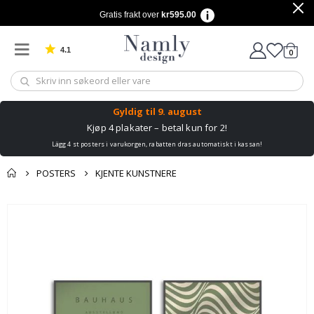
Gratis frakt over
kr595.00
4.1
varer
0
Basert på 1029 stemmer
Handle
Gyldig til
9. august
Kjøp 4 plakater – betal kun for 2!
Lägg 4 st posters i varukorgen, rabatten dras automatiskt i kassan!
POSTERS
KJENTE KUNSTNERE
Andre kjøpte
Gå
produkter
til
slutten
av
bildegalleri