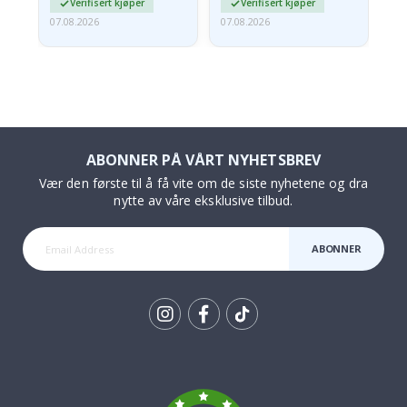
Verifisert kjøper
Verifisert kjøper
07.08.2026
07.08.2026
06.
ABONNER PÅ VÅRT NYHETSBREV
Vær den første til å få vite om de siste nyhetene og dra
nytte av våre eksklusive tilbud.
ABONNER
Tik
To
k