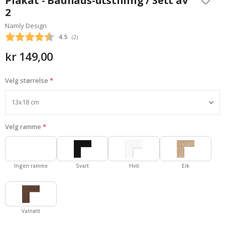
Plakat - Bauhaus-utstilling / Sett av
begynnelsen
2
av
Namly Design
bildegalleri
Gjennomsnittskarakter:
4.5
(
stemmer:
2
)
kr 149,00
Velg størrelse
Velg ramme
Ingen ramme
Svart
Hvit
Eik
Valnøtt