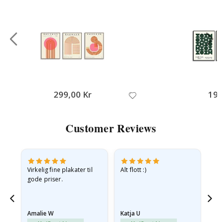
299,00 Kr
199
Customer Reviews
Virkelig fine plakater til
Alt flott :)
Ra
gode priser.
pr
 Og
Amalie W
Katja U
Gi