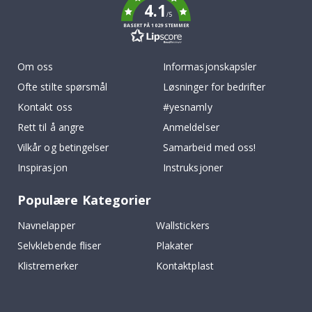
4.1
/5
BASERT PÅ 1029 STEMMER
Om oss
Informasjonskapsler
Ofte stilte spørsmål
Løsninger for bedrifter
Kontakt oss
#yesnamly
Rett til å angre
Anmeldelser
Vilkår og betingelser
Samarbeid med oss!
Inspirasjon
Instruksjoner
Populære Kategorier
Navnelapper
Wallstickers
Selvklebende fliser
Plakater
Klistremerker
Kontaktplast