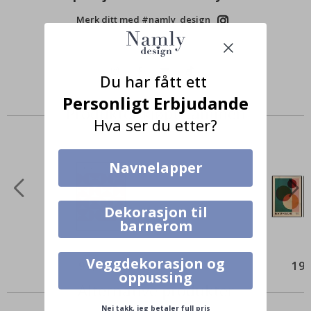
Merk ditt med #namly_design
Du har fått ett
Personligt Erbjudande
Produkter kjøpt sammen
Hva ser du etter?
Navnelapper
Dekorasjon til
barnerom
Veggdekorasjon og
95,00 Kr
199
oppussing
Alternative produkter
Nei takk, jeg betaler full pris