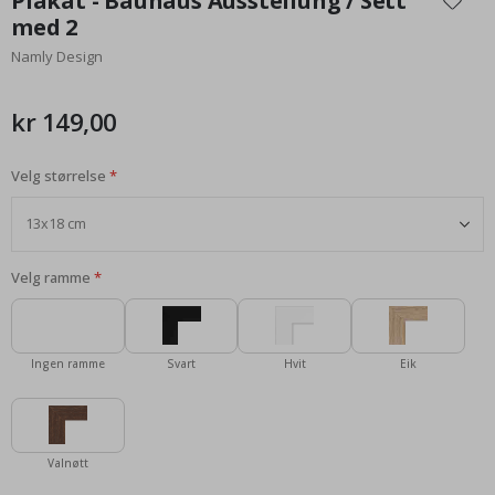
Plakat - Bauhaus Ausstellung / Sett
begynnelsen
med 2
av
Namly Design
bildegalleri
kr 149,00
Velg størrelse
Velg ramme
Ingen ramme
Svart
Hvit
Eik
Valnøtt