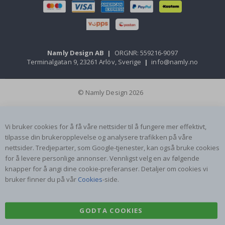
Namly Design AB
|
ORGNR: 559216-9097
Terminalgatan 9, 23261 Arlöv, Sverige
|
info@namly.no
© Namly Design 2026
Vi bruker cookies for å få våre nettsider til å fungere mer effektivt,
tilpasse din brukeropplevelse og analysere trafikken på våre
nettsider. Tredjeparter, som Google-tjenester, kan også bruke cookies
for å levere personlige annonser. Vennligst velg en av følgende
knapper for å angi dine cookie-preferanser. Detaljer om cookies vi
bruker finner du på vår
Cookies
-side.
GODTA COOKIES