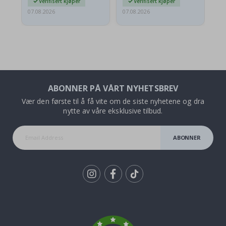
Verifisert kjøper
Verifisert kjøper
07.08.2026
07.08.2026
07.
ABONNER PÅ VÅRT NYHETSBREV
Vær den første til å få vite om de siste nyhetene og dra
nytte av våre eksklusive tilbud.
ABONNER
Tik
To
k