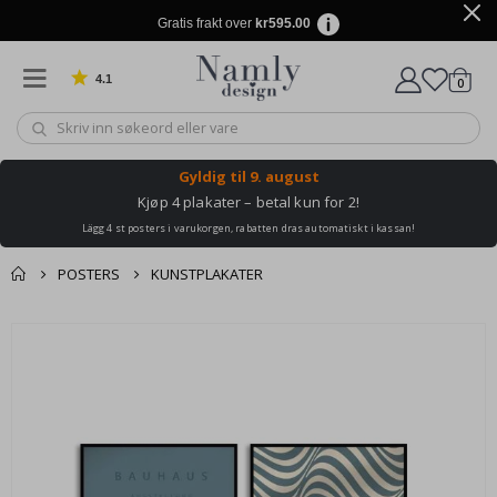
Gratis frakt over
kr595.00
4.1
varer
0
Basert på 1030 stemmer
Handle
Gyldig til
9. august
Kjøp 4 plakater – betal kun for 2!
Lägg 4 st posters i varukorgen, rabatten dras automatiskt i kassan!
POSTERS
KUNSTPLAKATER
Andre kjøpte
Gå
produkter
til
slutten
av
bildegalleri