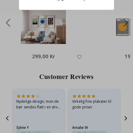
299,00 Kr
199
Customer Reviews
Nydelige design, men de
Virkelig fine plakater til
Alt
bør sendes flatt i en stiv
gode priser.
konvolutt. Fordi de
ankom sammenrullet og
 en
litt krøllete, skulle de…
Sylvie Y
Amalie W
Ka