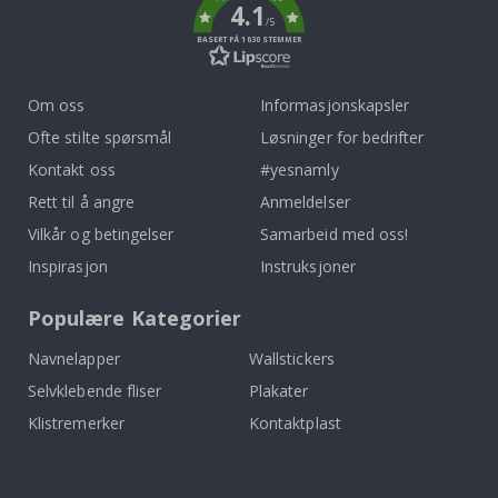
4.1
/5
BASERT PÅ 1030 STEMMER
Om oss
Informasjonskapsler
Ofte stilte spørsmål
Løsninger for bedrifter
Kontakt oss
#yesnamly
Rett til å angre
Anmeldelser
Vilkår og betingelser
Samarbeid med oss!
Inspirasjon
Instruksjoner
Populære Kategorier
Navnelapper
Wallstickers
Selvklebende fliser
Plakater
Klistremerker
Kontaktplast