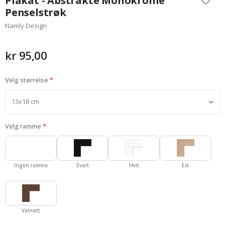
Plakat - Abstrakte Monokrome
begynnelsen
Penselstrøk
av
Namly Design
bildegalleri
kr 95,00
Velg størrelse
Velg ramme
Ingen ramme
Svart
Hvit
Eik
Valnøtt