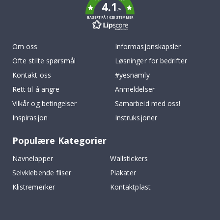
4.1
/5
BASERT PÅ 1025 STEMMER
Om oss
Informasjonskapsler
Ofte stilte spørsmål
Løsninger for bedrifter
Kontakt oss
#yesnamly
Rett til å angre
Anmeldelser
Vilkår og betingelser
Samarbeid med oss!
Inspirasjon
Instruksjoner
Populære Kategorier
Navnelapper
Wallstickers
Selvklebende fliser
Plakater
Klistremerker
Kontaktplast