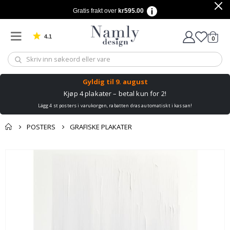
Gratis frakt over
kr595.00
4.1
varer
0
Basert på 1025 stemmer
Handle
Gyldig til
9. august
Kjøp 4 plakater – betal kun for 2!
Lägg 4 st posters i varukorgen, rabatten dras automatiskt i kassan!
POSTERS
GRAFISKE PLAKATER
Andre kjøpte
Gå
produkter
til
slutten
av
bildegalleri