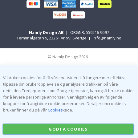
Namly Design AB
|
ORGNR: 559216-9097
Terminalgatan 9, 23261 Arlöv, Sverige
|
info@namly.no
© Namly Design 2026
Vi bruker cookies for å få våre nettsider til å fungere mer effektivt,
tilpasse din brukeropplevelse og analysere trafikken på våre
nettsider. Tredjeparter, som Google-tjenester, kan også bruke cookies
for å levere personlige annonser. Vennligst velg en av følgende
knapper for å angi dine cookie-preferanser. Detaljer om cookies vi
bruker finner du på vår
Cookies
-side.
GODTA COOKIES