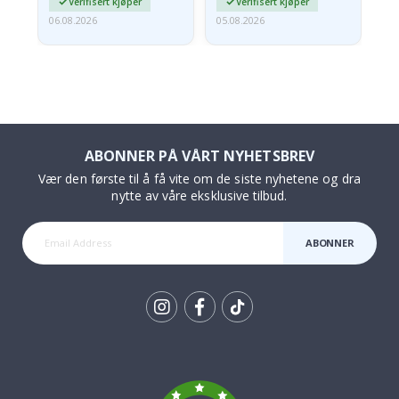
Verifisert kjøper
Verifisert kjøper
06.08.2026
05.08.2026
05.
ABONNER PÅ VÅRT NYHETSBREV
Vær den første til å få vite om de siste nyhetene og dra
nytte av våre eksklusive tilbud.
ABONNER
Tik
To
k