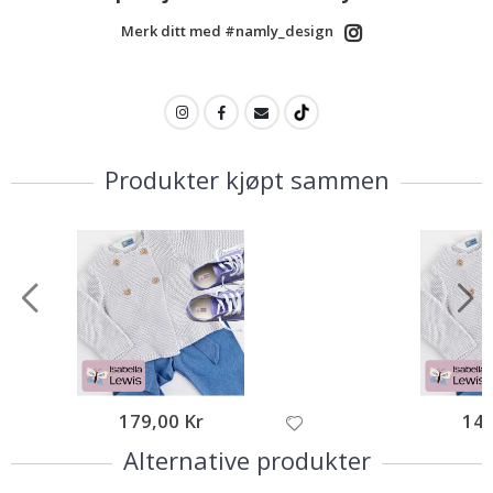
Merk ditt med #namly_design
Produkter kjøpt sammen
179,00 Kr
149
Alternative produkter