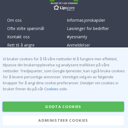
BASERT PÅ 1025 STEMMER
Om oss
Informasjonskapsler
Ofte stilte spørsmål
Løsninger for bedrifter
Kontakt oss
#yesnamly
Rett til å angre
Anmeldelser
Vilkår og betingelser
Samarbeid med oss!
Vi bruker cookies for å få våre nettsider til å fungere mer effektivt,
Inspirasjon
Instruksjoner
tilpasse din brukeropplevelse og analysere trafikken på våre
nettsider. Tredjeparter, som Google-tjenester, kan også bruke cookies
Populære Kategorier
for å levere personlige annonser. Vennligst velg en av følgende
knapper for å angi dine cookie-preferanser. Detaljer om cookies vi
Navnelapper
Wallstickers
bruker finner du på vår
Cookies
-side.
Selvklebende fliser
Plakater
Klistremerker
Kontaktplast
GODTA COOKIES
ADMINISTRER COOKIES