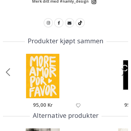
Merk ditt med #namly_design
Produkter kjøpt sammen
95,00 Kr
95
Alternative produkter