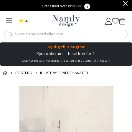
Gratis frakt over
kr595.00
4.1
varer
0
Basert på 1025 stemmer
Handle
Gyldig til
9. august
Kjøp 4 plakater – betal kun for 2!
Lägg 4 st posters i varukorgen, rabatten dras automatiskt i kassan!
POSTERS
ILLUSTRASJONER PLAKATER
Andre kjøpte
Gå
produkter
til
slutten
av
bildegalleri