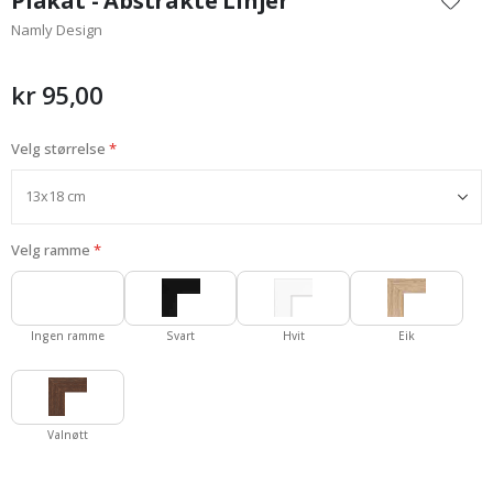
Plakat - Abstrakte Linjer
begynnelsen
Namly Design
av
bildegalleri
kr 95,00
Velg størrelse
Velg ramme
Ingen ramme
Svart
Hvit
Eik
Valnøtt