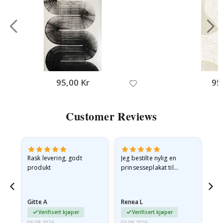
95,00 Kr
95
Customer Reviews
Rask levering, godt
Jeg bestilte nylig en
Jeg
ed
produkt
prinsesseplakat til
bil
g
barnebarnet mitt.
ra
en
Plakaten var litt skadet
lev
…
under frakt. Jeg sendte en
Gitte A
Renea L
Sa
e-post…
Verifisert kjøper
Verifisert kjøper
06.08.2026
05.08.2026
05.