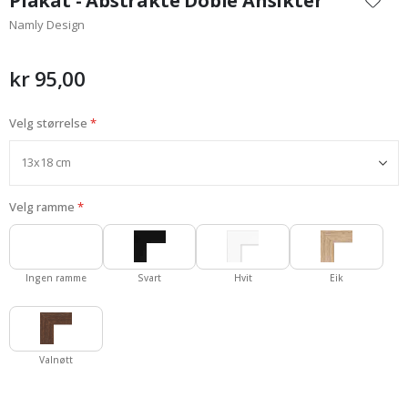
Plakat - Abstrakte Doble Ansikter
begynnelsen
Namly Design
av
bildegalleri
kr 95,00
Velg størrelse
Velg ramme
Ingen ramme
Svart
Hvit
Eik
Valnøtt