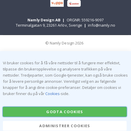
Namly Design AB
|
ORGNR: 559216-9097
Terminalgatan 9, 23261 Arlöv, Sverige
|
info@namly.no
© Namly Design 2026
Vi bruker cookies for å få våre nettsider til å fungere mer effektivt,
tilpasse din brukeropplevelse og analysere trafikken på våre
nettsider. Tredjeparter, som Google-tjenester, kan også bruke cookies
for å levere personlige annonser. Vennligst velg en av følgende
knapper for å angi dine cookie-preferanser. Detaljer om cookies vi
bruker finner du på vår
Cookies
-side.
GODTA COOKIES
ADMINISTRER COOKIES