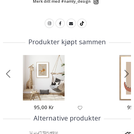
Merk ditt med #namly_design
Produkter kjøpt sammen
95,00 Kr
95
Alternative produkter