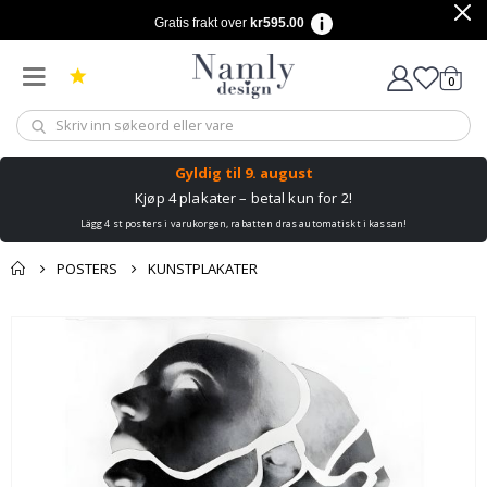
Gratis frakt over
kr595.00
varer
0
Handle
Gyldig til
9. august
Kjøp 4 plakater – betal kun for 2!
Lägg 4 st posters i varukorgen, rabatten dras automatiskt i kassan!
POSTERS
KUNSTPLAKATER
Andre kjøpte
Gå
produkter
til
slutten
av
bildegalleri