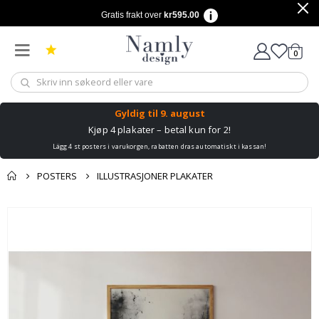
Gratis frakt over
kr595.00
varer
0
Handle
Gyldig til
9. august
Kjøp 4 plakater – betal kun for 2!
Lägg 4 st posters i varukorgen, rabatten dras automatiskt i kassan!
POSTERS
ILLUSTRASJONER PLAKATER
Andre kjøpte
Gå
produkter
til
slutten
av
bildegalleri