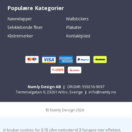
Populære Kategorier
Navnelapper
Wallstickers
Selvklebende fliser
Plakater
Klistremerker
Kontaktplast
Namly Design AB
|
ORGNR: 559216-9097
Terminalgatan 9, 23261 Arlöv, Sverige
|
info@namly.no
© Namly Design 2026
Vi bruker cookies for å få våre nettsider til å fungere mer effektivt,