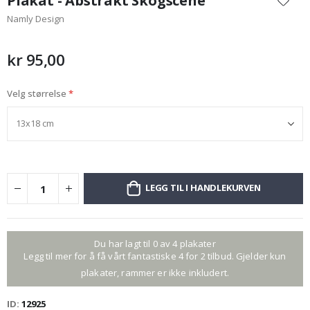
Plakat - Abstrakt Skogscene
begynnelsen
Namly Design
av
bildegalleri
kr 95,00
Velg størrelse
LEGG TIL I HANDLEKURVEN
Du har lagt til 0 av 4 plakater
Legg til mer for å få vårt fantastiske 4 for 2 tilbud. Gjelder kun
plakater, rammer er ikke inkludert.
ID
12925