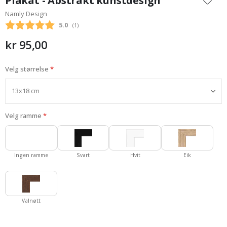
Plakat - Abstrakt kunstdesign
begynnelsen
Namly Design
av
Gjennomsnittskarakter:
5.0
(
stemmer:
1
)
bildegalleri
kr 95,00
Velg størrelse
Velg ramme
Ingen ramme
Svart
Hvit
Eik
Valnøtt