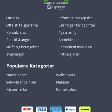
BASERT PÅ 1029 STEMMER
Om oss
Informasjonskapsler
Ofte stilte spørsmål
Løsninger for bedrifter
Kontakt oss
#yesnamly
Rett til å angre
Anmeldelser
Vilkår og betingelser
Samarbeid med oss!
Inspirasjon
Instruksjoner
Populære Kategorier
Navnelapper
Wallstickers
Selvklebende fliser
Plakater
Klistremerker
Kontaktplast