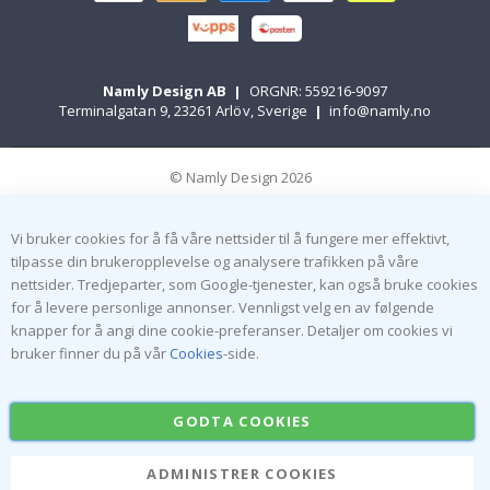
Namly Design AB
|
ORGNR: 559216-9097
Terminalgatan 9, 23261 Arlöv, Sverige
|
info@namly.no
© Namly Design 2026
Vi bruker cookies for å få våre nettsider til å fungere mer effektivt,
tilpasse din brukeropplevelse og analysere trafikken på våre
nettsider. Tredjeparter, som Google-tjenester, kan også bruke cookies
for å levere personlige annonser. Vennligst velg en av følgende
knapper for å angi dine cookie-preferanser. Detaljer om cookies vi
bruker finner du på vår
Cookies
-side.
GODTA COOKIES
ADMINISTRER COOKIES