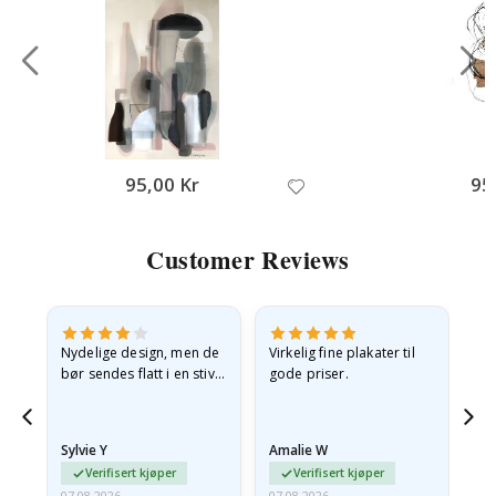
95,00 Kr
95
Customer Reviews
Nydelige design, men de
Virkelig fine plakater til
Alt
bør sendes flatt i en stiv
gode priser.
konvolutt. Fordi de
ankom sammenrullet og
 en
litt krøllete, skulle de…
Sylvie Y
Amalie W
Ka
Verifisert kjøper
Verifisert kjøper