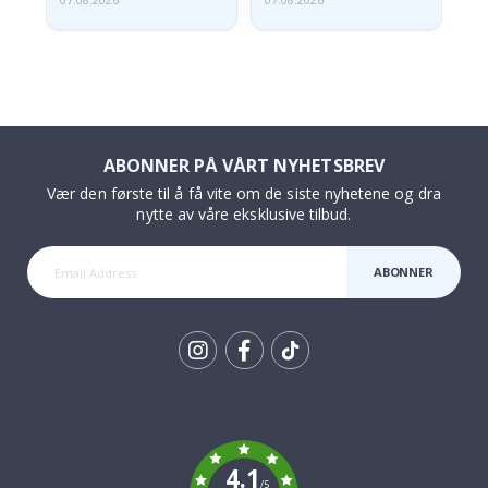
07.08.2026
07.08.2026
07.
ABONNER PÅ VÅRT NYHETSBREV
Vær den første til å få vite om de siste nyhetene og dra
nytte av våre eksklusive tilbud.
ABONNER
Tik
To
k
4.1
/5