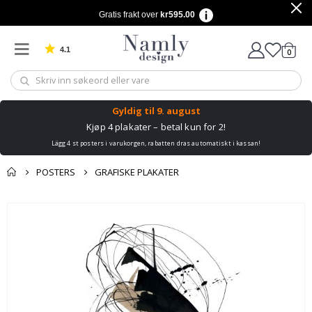
Gratis frakt over
kr595.00
4.1
varer
0
Basert på 1029 stemmer
Handle
Gyldig til
9. august
Kjøp 4 plakater – betal kun for 2!
Lägg 4 st posters i varukorgen, rabatten dras automatiskt i kassan!
POSTERS
GRAFISKE PLAKATER
Andre kjøpte
Gå
produkter
til
slutten
av
bildegalleri