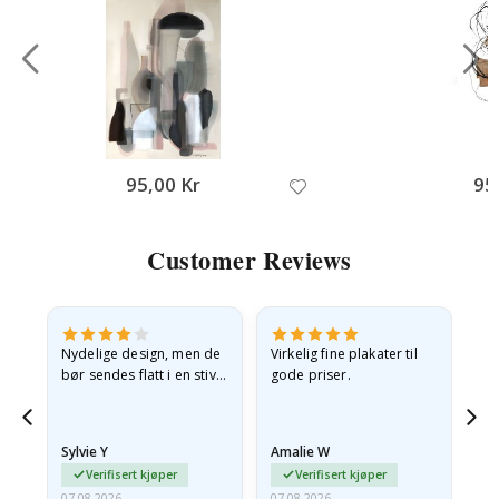
95,00 Kr
95
Customer Reviews
Nydelige design, men de
Virkelig fine plakater til
Alt
bør sendes flatt i en stiv
gode priser.
konvolutt. Fordi de
ankom sammenrullet og
 en
litt krøllete, skulle de…
Sylvie Y
Amalie W
Ka
Verifisert kjøper
Verifisert kjøper
07.08.2026
07.08.2026
07.