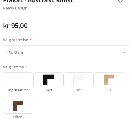
Plakat - Abstrakt Kunst
begynnelsen
Namly Design
av
bildegalleri
kr 95,00
Velg størrelse
Velg ramme
Ingen ramme
Svart
Hvit
Eik
Valnøtt