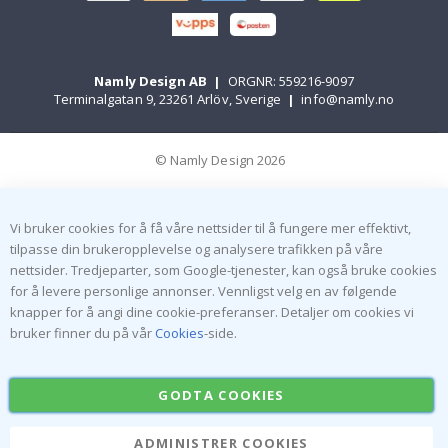
Namly Design AB
|
ORGNR: 559216-9097
Terminalgatan 9, 23261 Arlöv, Sverige
|
info@namly.no
© Namly Design 2026
Vi bruker cookies for å få våre nettsider til å fungere mer effektivt,
tilpasse din brukeropplevelse og analysere trafikken på våre
nettsider. Tredjeparter, som Google-tjenester, kan også bruke cookies
for å levere personlige annonser. Vennligst velg en av følgende
knapper for å angi dine cookie-preferanser. Detaljer om cookies vi
bruker finner du på vår
Cookies
-side.
GODTA COOKIES
ADMINISTRER COOKIES