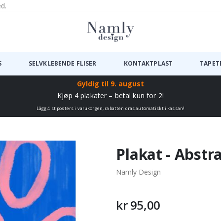
ed.
S
SELVKLEBENDE FLISER
KONTAKTPLAST
TAPET
Gyldig til
9. august
Kjøp 4 plakater – betal kun for 2!
Lägg 4 st posters i varukorgen, rabatten dras automatiskt i kassan!
Plakat - Abstr
Namly Design
kr 95,00