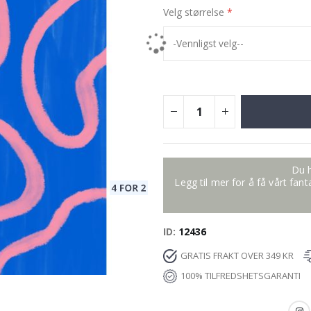
Velg størrelse
Du h
Legg til mer for å få vårt fan
ID
12436
GRATIS FRAKT OVER 349 KR
100% TILFREDSHETSGARANTI