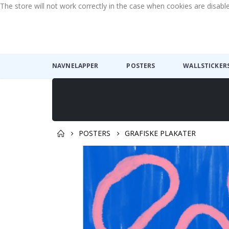
The store will not work correctly in the case when cookies are disabl
NAVNELAPPER
POSTERS
WALLSTICKER
POSTERS
GRAFISKE PLAKATER
Gå
til
slutten
av
bildegalleri