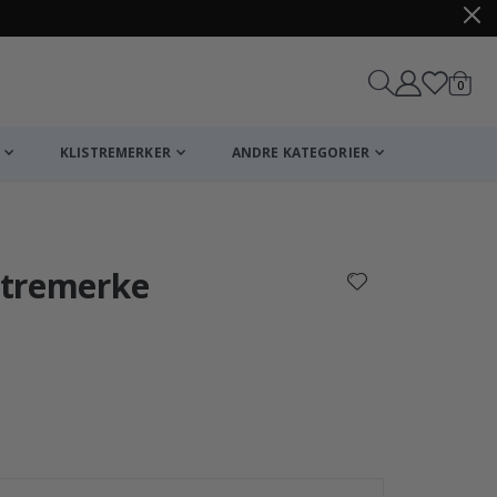
varer
0
Handle
KLISTREMERKER
ANDRE KATEGORIER
istremerke
Personalisert Pl