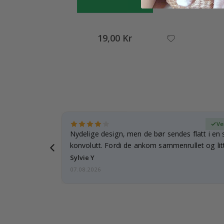
19,00 Kr
ifisert kjøper
Ve
rnet mitt.
Nydelige design, men de bør sendes flatt i en s
e en e-post…
konvolutt. Fordi de ankom sammenrullet og litt
skulle de…
Sylvie Y
07.08.2026