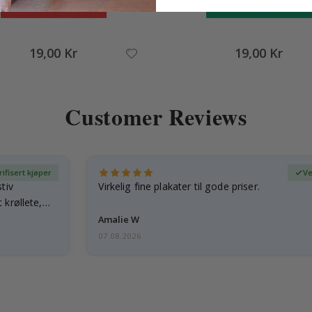
19,00 Kr
19,00 Kr
Customer Reviews
rifisert kjøper
Ve
tiv
Virkelig fine plakater til gode priser.
 krøllete,
Amalie W
07.08.2026