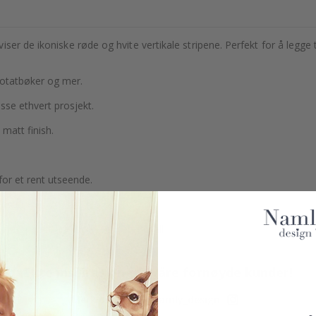
er de ikoniske røde og hvite vertikale stripene. Perfekt for å legge ti
notatbøker og mer.
asse ethvert prosjekt.
matt finish.
or et rent utseende.
ester.
 par på ett ark for å redusere avfall.
Ekte inspirasjon fra våre fornøyde kunder!
Merk ditt med #namly_design