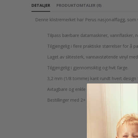
DETALJER
PRODUKTOMTALER
(
0
)
Denne klistremerket har Perus nasjonalflagg, som vis
Tilpass bærbare datamaskiner, vannflasker, 
Tilgjengelig i flere praktiske størrelser for å p
Laget av slitesterk, vannavstøtende vinyl med 
Tilgjengelig i gjennomsiktig og hvit farge.
3,2 mm (1/8 tomme) kant rundt hvert design f
Avtagbare og enkle å påføre uten å etterlate r
Bestillinger med 2+ små klistremerker trykkes i