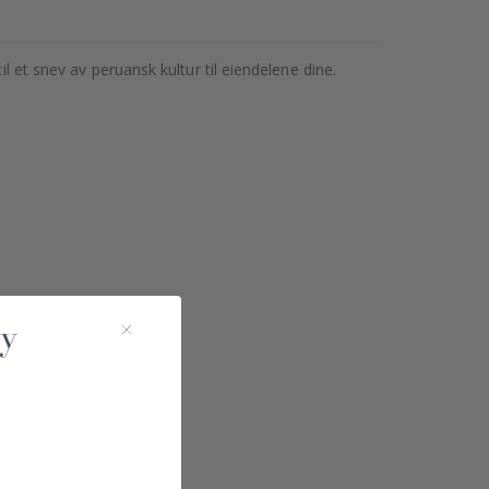
l et snev av peruansk kultur til eiendelene dine.