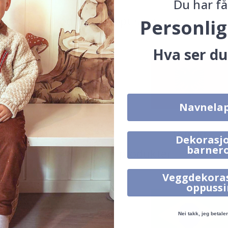
Du har få
Produkter kjøpt sammen
Personlig
Hva ser du
Navnela
142,00 Kr
19,00 Kr
Dekorasjo
barner
Alternative produkter
Veggdekora
oppuss
Nei takk, jeg betaler 