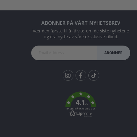
ABONNER PÅ VÅRT NYHETSBREV
Vær den første til å få vite om de siste nyhetene
og dra nytte av våre eksklusive tilbud.
ABONNER
Tik
To
k
4.1
/5
BASERT PÅ 1030 STEMMER