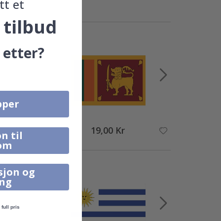
tt et
 tilbud
 etter?
pper
19,00 Kr
n til
om
sjon og
ing
full pris