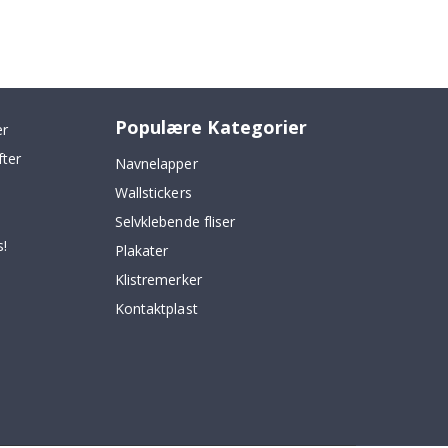
Populære Kategorier
er
fter
Navnelapper
Wallstickers
Selvklebende fliser
!
Plakater
Klistremerker
Kontaktplast