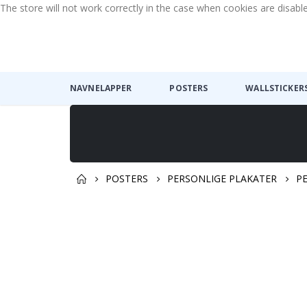
The store will not work correctly in the case when cookies are disabl
NAVNELAPPER
POSTERS
WALLSTICKER
POSTERS
PERSONLIGE PLAKATER
P
Gå
Gå
til
til
slutten
begynnelsen
av
av
bildegalleri
bildegalleri