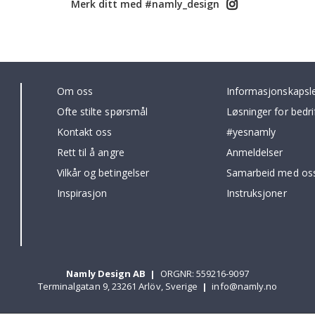
Merk ditt med #namly_design
Om oss
Informasjonskapsl
Ofte stilte spørsmål
Løsninger for bedri
Kontakt oss
#yesnamly
Rett til å angre
Anmeldelser
Vilkår og betingelser
Samarbeid med oss
Inspirasjon
Instruksjoner
Namly Design AB
|
ORGNR: 559216-9097
Terminalgatan 9, 23261 Arlöv, Sverige
|
info@namly.no