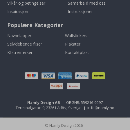
Vilkår og betingelser
Samarbeid med oss!
Inspirasjon
Instruksjoner
Populære Kategorier
Navnelapper
Wallstickers
Selvklebende fliser
Plakater
Klistremerker
Kontaktplast
Namly Design AB
|
ORGNR: 559216-9097
Terminalgatan 9, 23261 Arlöv, Sverige
|
info@namly.no
© Namly Design 2026