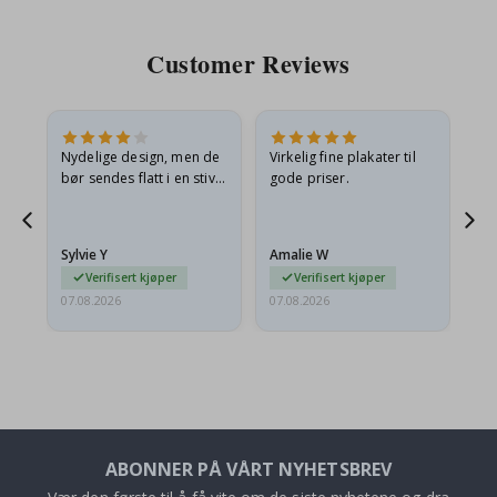
Customer Reviews
Nydelige design, men de
Virkelig fine plakater til
Alt
bør sendes flatt i en stiv
gode priser.
konvolutt. Fordi de
ankom sammenrullet og
 en
litt krøllete, skulle de…
Sylvie Y
Amalie W
Ka
Verifisert kjøper
Verifisert kjøper
07.08.2026
07.08.2026
07.
ABONNER PÅ VÅRT NYHETSBREV