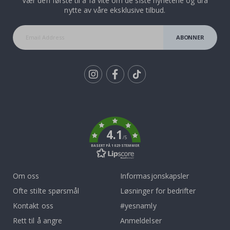
Vær den første til å få vite om de siste nyhetene og dra
nytte av våre eksklusive tilbud.
ABONNER
Tik
To
k
4.1
/5
BASERT PÅ 1029 STEMMER
Om oss
Informasjonskapsler
Ofte stilte spørsmål
Løsninger for bedrifter
Kontakt oss
#yesnamly
Rett til å angre
Anmeldelser