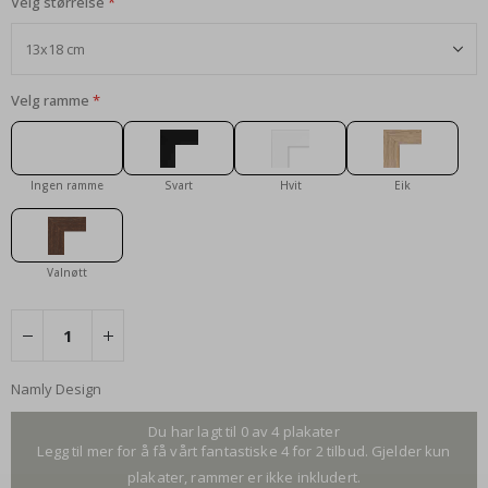
Velg størrelse
Velg ramme
Ingen ramme
Svart
Hvit
Eik
Valnøtt
Namly Design
Du har lagt til 0 av 4 plakater
Legg til mer for å få vårt fantastiske 4 for 2 tilbud. Gjelder kun
plakater, rammer er ikke inkludert.