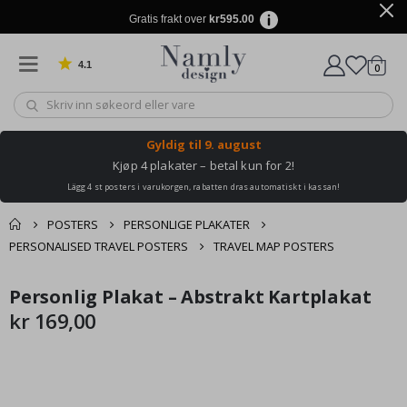
Gratis frakt over
kr595.00
4.1
varer
0
Basert på 1029 stemmer
Handle
Gyldig til
9. august
Kjøp 4 plakater – betal kun for 2!
Lägg 4 st posters i varukorgen, rabatten dras automatiskt i kassan!
POSTERS
PERSONLIGE PLAKATER
PERSONALISED TRAVEL POSTERS
TRAVEL MAP POSTERS
Andre kjøpte
Personlig Plakat – Abstrakt Kartplakat
Gå
Gå
produkter
til
til
kr 169,00
slutten
begynnelsen
av
av
bildegalleri
bildegalleri