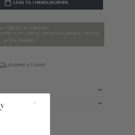
LEGG TIL I HANDLEKURVEN
ar lagt til 0 av 4 plakater
tastiske 4 for 2 tilbud. Gjelder kun plakater, rammer
er ikke inkludert.
LEVERING 4-7 DAGER