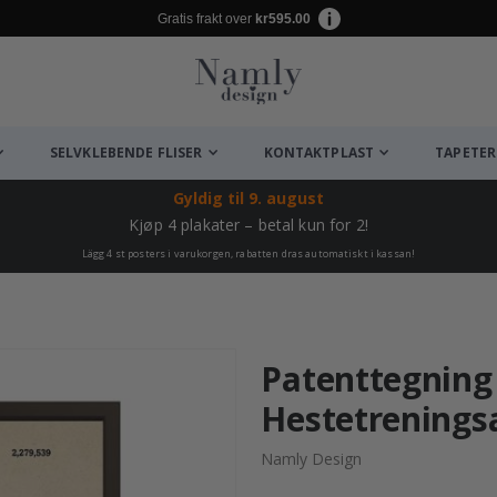
Gratis frakt over
kr595.00
SELVKLEBENDE FLISER
KONTAKTPLAST
TAPETER
Gyldig til
9. august
Kjøp 4 plakater – betal kun for 2!
Lägg 4 st posters i varukorgen, rabatten dras automatiskt i kassan!
Patenttegning 
Hestetrenings
Namly Design