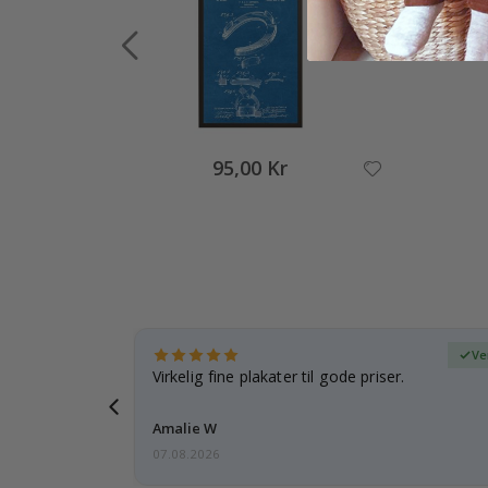
95,00 Kr
ifisert kjøper
Ve
 rammen er
Virkelig fine plakater til gode priser.
Amalie W
07.08.2026