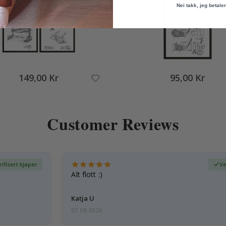
Nei takk, jeg betaler 
149,00 Kr
95,00 Kr
Customer Reviews
rifisert kjøper
Ve
Alt flott :)
Katja U
07.08.2026