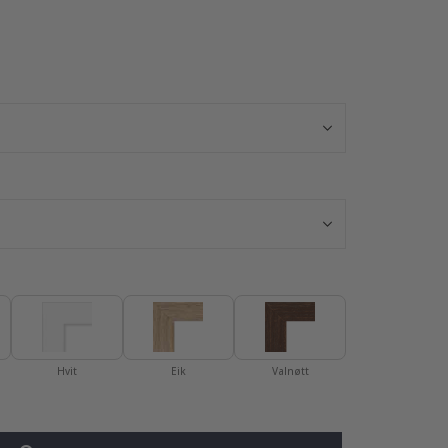
Selvklebende kl
Hvit
Eik
Valnøtt