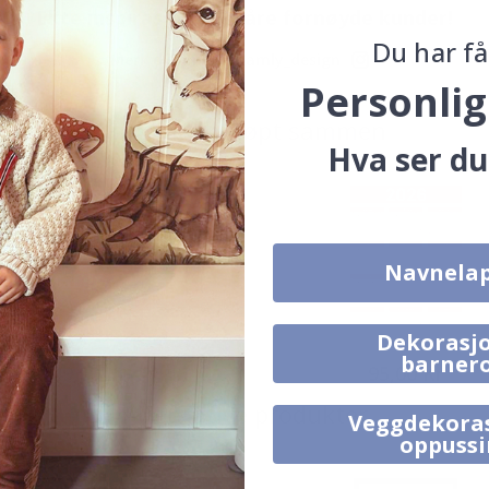
Ekte inspirasjon fra våre fornøyde kunder!
Du har få
Merk ditt med #namly_design
Personlig
Produkter kjøpt sammen
Hva ser du
Navnela
Dekorasjo
barner
149,00 Kr
95,00 Kr
Alternative produkter
Veggdekora
oppuss