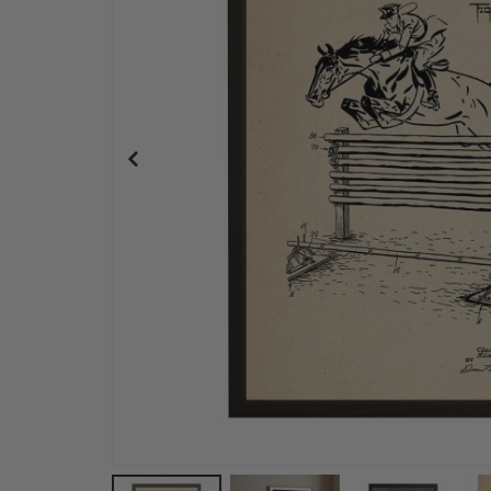
Selvklebende klistremerker – Trofast boks dekale