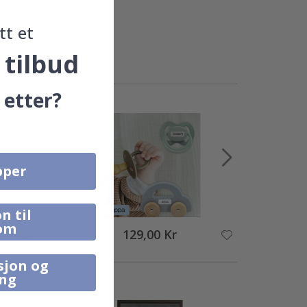
tt et
 tilbud
 etter?
pper
n til
om
129,00 Kr
sjon og
ing