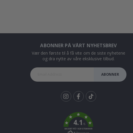
ABONNER PÅ VÅRT NYHETSBREV
Vær den første til å få vite om de siste nyhetene
og dra nytte av våre eksklusive tilbud.
ABONNER
Tik
To
k
4.1
/5
BASERT PÅ 1029 STEMMER