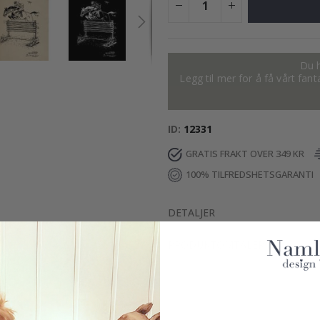
Du h
Legg til mer for å få vårt fan
ID
12331
GRATIS FRAKT OVER 349 KR
100% TILFREDSHETSGARANTI
DETALJER
PRODUKTOMTALER
(
0
)