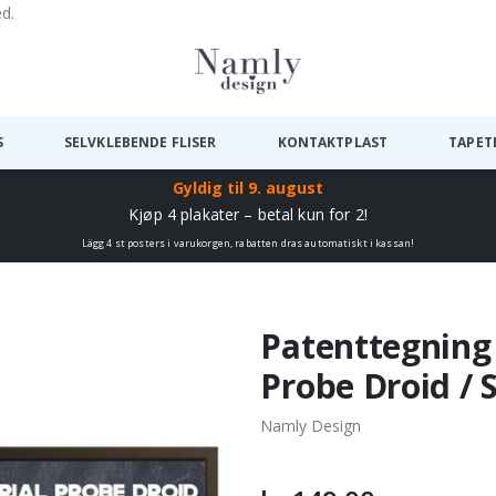
ed.
S
SELVKLEBENDE FLISER
KONTAKTPLAST
TAPET
Gyldig til
9. august
Kjøp 4 plakater – betal kun for 2!
Lägg 4 st posters i varukorgen, rabatten dras automatiskt i kassan!
Patenttegning 
Probe Droid / 
Namly Design