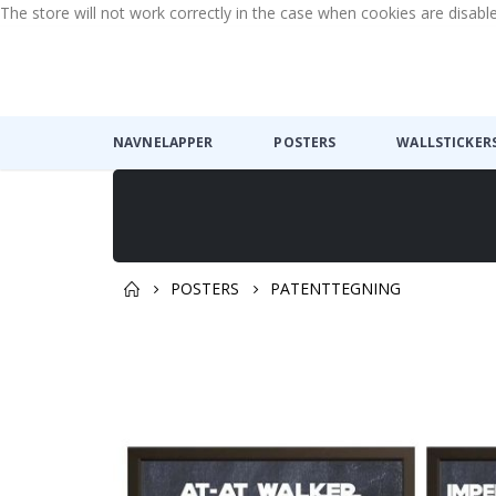
The store will not work correctly in the case when cookies are disabl
NAVNELAPPER
POSTERS
WALLSTICKER
POSTERS
PATENTTEGNING
Gå
til
slutten
av
bildegalleri