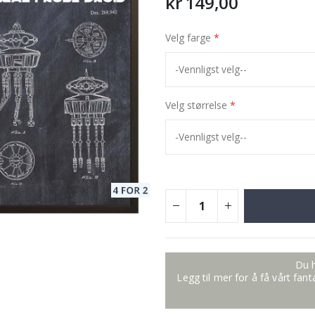
kr 149,00
Velg farge
Velg størrelse
Du h
Legg til mer for å få vårt fan