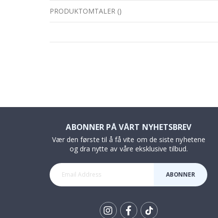
PRODUKTOMTALER
(
)
ABONNER PÅ VÅRT NYHETSBREV
Vær den første til å få vite om de siste nyhetene
og dra nytte av våre eksklusive tilbud.
ABONNER