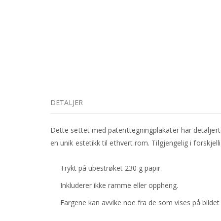
begynnelsen
av
bildegalleri
DETALJER
Dette settet med patenttegningplakater har detaljert
en unik estetikk til ethvert rom. Tilgjengelig i forskje
Trykt på ubestrøket 230 g papir.
Inkluderer ikke ramme eller oppheng.
Fargene kan avvike noe fra de som vises på bildet på