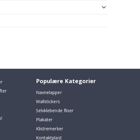
Populære Kategorier
er
fter
Navnelapper
Wallstickers
Selvklebende fliser
!
Plakater
Klistremerker
Kontaktplast