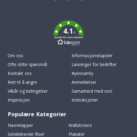
Tik
To
k
4.1
/5
BASERT PÅ 1034 STEMMER
Om oss
Informasjonskapsler
Ofte stilte spørsmål
Løsninger for bedrifter
Kontakt oss
#yesnamly
Rett til å angre
Anmeldelser
Vilkår og betingelser
Samarbeid med oss!
Inspirasjon
Instruksjoner
Populære Kategorier
Navnelapper
Wallstickers
Selvklebende fliser
Plakater