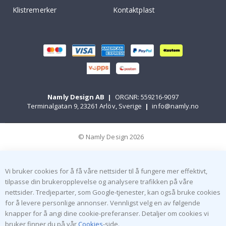
Klistremerker
Kontaktplast
Namly Design AB
|
ORGNR: 559216-9097
Terminalgatan 9, 23261 Arlöv, Sverige
|
info@namly.no
© Namly Design 2026
Vi bruker cookies for å få våre nettsider til å fungere mer effektivt,
tilpasse din brukeropplevelse og analysere trafikken på våre
nettsider. Tredjeparter, som Google-tjenester, kan også bruke cookies
for å levere personlige annonser. Vennligst velg en av følgende
knapper for å angi dine cookie-preferanser. Detaljer om cookies vi
bruker finner du på vår
Cookies
-side.