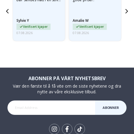
konvolutt. Fordi de
ankom sammenrullet og
 en
litt krøllete, skulle de…
Sylvie Y
Amalie W
Ka
Verifisert kjøper
Verifisert kjøper
07.08.2026
07.08.2026
07.
ABONNER PÅ VÅRT NYHETSBREV
Vær den første til å få vite om de siste nyhetene og dra
nytte av våre eksklusive tilbud.
ABONNER