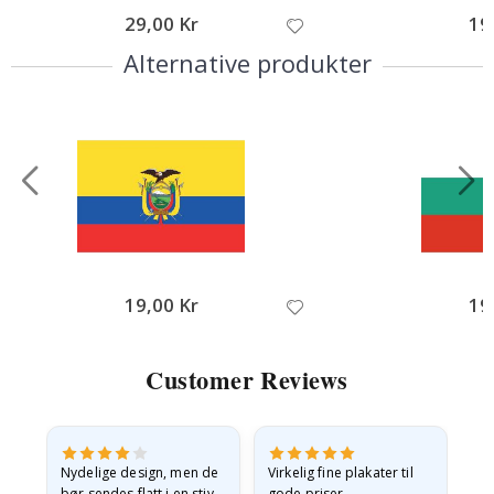
29,00 Kr
19
Alternative produkter
19,00 Kr
19
Customer Reviews
Nydelige design, men de
Virkelig fine plakater til
Alt
bør sendes flatt i en stiv
gode priser.