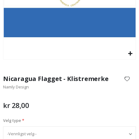
95,00 Kr
Gå
til
Nicaragua Flagget - Klistremerke
begynnelsen
Namly Design
av
bildegalleri
kr 28,00
Velg type