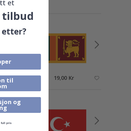
tt et
 tilbud
 etter?
pper
19,00 Kr
n til
om
sjon og
ing
full pris