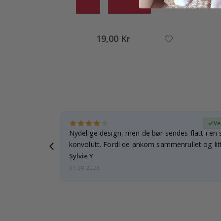
19,00 Kr
ifisert kjøper
Ve
rnet mitt.
Nydelige design, men de bør sendes flatt i en s
e en e-post…
konvolutt. Fordi de ankom sammenrullet og litt
skulle de…
Sylvie Y
07.08.2026