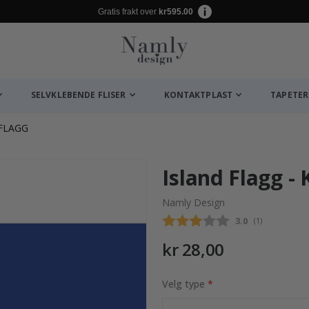
Gratis frakt over
kr595.00
SELVKLEBENDE FLISER
KONTAKTPLAST
TAPETER
FLAGG
Island Flagg -
Namly Design
Gjennomsnittsk
3.0
(
stemmer:
1
)
kr 28,00
Velg type