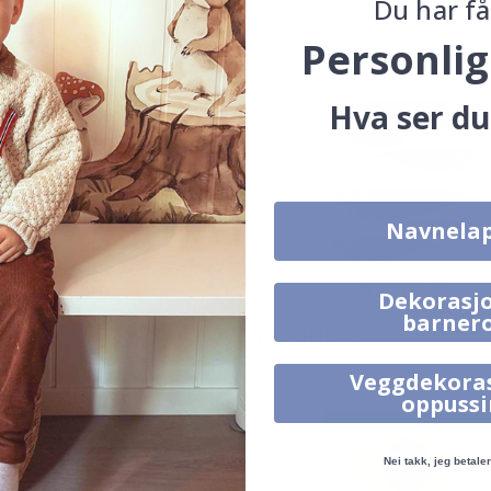
Du har få
Produkter kjøpt sammen
Personlig
Hva ser du
Navnela
19,00 Kr
142,00 Kr
Dekorasjo
barner
Alternative produkter
Veggdekora
oppuss
Nei takk, jeg betaler 