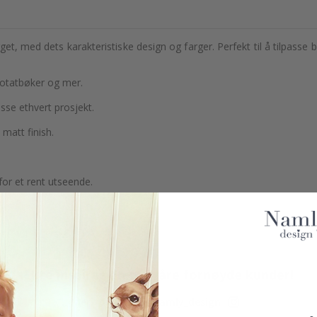
gget, med dets karakteristiske design og farger. Perfekt til å tilpas
notatbøker og mer.
asse ethvert prosjekt.
matt finish.
or et rent utseende.
ester.
 par på ett ark for å redusere avfall.
Ekte inspirasjon fra våre fornøyde kunder!
Merk ditt med #namly_design