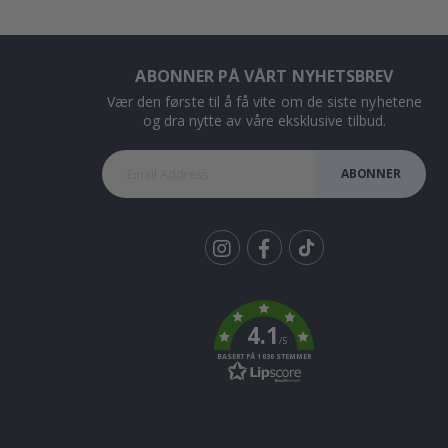
ABONNER PÅ VÅRT NYHETSBREV
Vær den første til å få vite om de siste nyhetene
og dra nytte av våre eksklusive tilbud.
ABONNER
Tik
To
k
4.1
/5
BASERT PÅ 1030 STEMMER