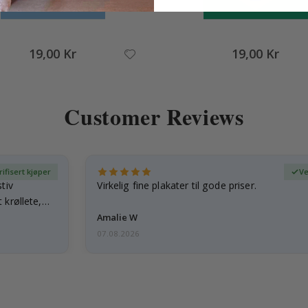
19,00 Kr
19,00 Kr
Customer Reviews
rifisert kjøper
Ve
tiv
Virkelig fine plakater til gode priser.
 krøllete,
Amalie W
07.08.2026