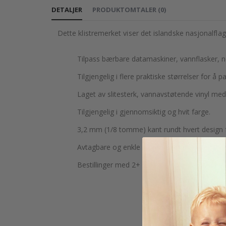
DETALJER
PRODUKTOMTALER
(
0
)
Dette klistremerket viser det islandske nasjonalfla
Tilpass bærbare datamaskiner, vannflasker, 
Tilgjengelig i flere praktiske størrelser for å p
Laget av slitesterk, vannavstøtende vinyl med 
Tilgjengelig i gjennomsiktig og hvit farge.
3,2 mm (1/8 tomme) kant rundt hvert design f
Avtagbare og enkle å påføre uten å etterlate r
Bestillinger med 2+ små klistremerker trykkes i