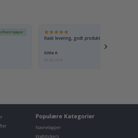
rifisert kjøper
Ve
Rask levering, godt produkt
Gitte A
06.08.2026
Populære Kategorier
er
fter
Navnelapper
Wallstickers