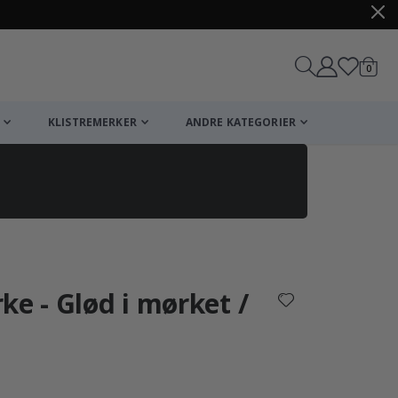
varer
0
Handle
KLISTREMERKER
ANDRE KATEGORIER
ke - Glød i mørket /