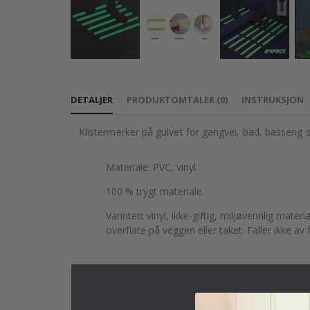
Gå
til
DETALJER
PRODUKTOMTALER
(
0
)
INSTRUKSJON
begynnelsen
av
Klistermerker på gulvet for gangvei, bad, basseng so
bildegalleri
Materiale: PVC, vinyl.
100 % trygt materiale.
Vanntett vinyl, ikke-giftig, miljøvennlig mate
overflate på veggen eller taket. Faller ikke av