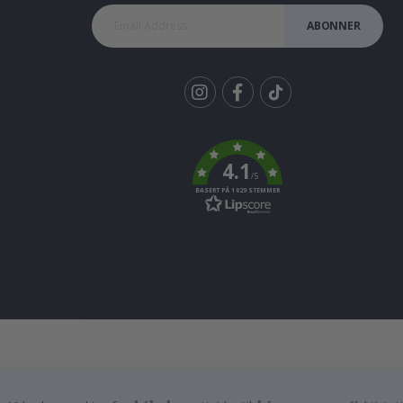
ABONNER
Tik
To
k
4.1
/5
BASERT PÅ 1029 STEMMER