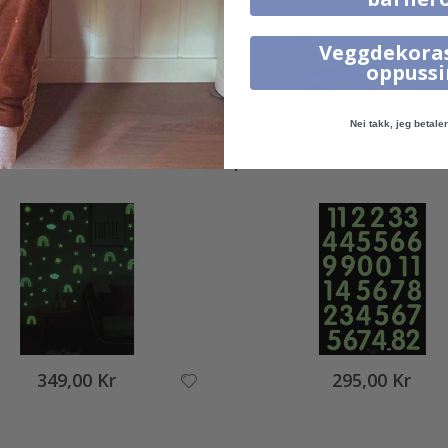
Veggdekora
oppuss
295,00 Kr
295,00 Kr
Nei takk, jeg betaler 
Alternative produkter
349,00 Kr
295,00 Kr