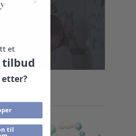
tt et
 tilbud
 etter?
pper
n til
om