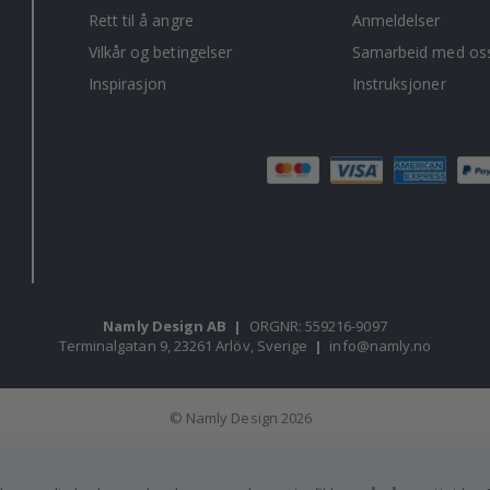
Rett til å angre
Anmeldelser
Vilkår og betingelser
Samarbeid med oss
Inspirasjon
Instruksjoner
Namly Design AB
|
ORGNR: 559216-9097
Terminalgatan 9, 23261 Arlöv, Sverige
|
info@namly.no
© Namly Design 2026