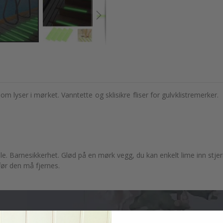
m lyser i mørket. Vanntette og sklisikre fliser for gulvklistremerker.
riale. Barnesikkerhet. Glød på en mørk vegg, du kan enkelt lime inn stj
 før den må fjernes.