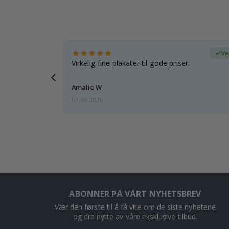
ifisert kjøper
Ve
 rammen er
Virkelig fine plakater til gode priser.
Amalie W
07.08.2026
ABONNER PÅ VÅRT NYHETSBREV
Vær den første til å få vite om de siste nyhetene
og dra nytte av våre eksklusive tilbud.