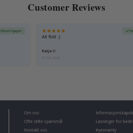
Customer Reviews
rifisert kjøper
Ve
Alt flott :)
Katja U
07.08.2026
Om oss
Informasjonskapsl
Ofte stilte spørsmål
Løsninger for bedri
Kontakt oss
#yesnamly