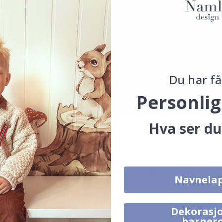
Du har få
Personlig
Ekte inspirasjon fra våre fornøyde kunder!
Hva ser du
Merk ditt med #namly_design
Produkter kjøpt sammen
Navnela
Dekorasjo
barner