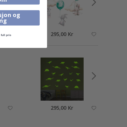
sjon og
ing
295,00 Kr
full pris
295,00 Kr