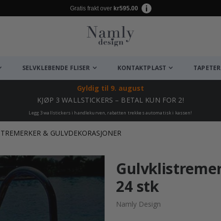
Gratis frakt over
kr595.00
SELVKLEBENDE FLISER
KONTAKTPLAST
TAPETER
Gyldig til
9. august
KJØP 3 WALLSTICKERS – BETAL KUN FOR 2!
Legg 3 wallstickers i handlekurven, rabatten trekkes automatisk i kassen!
STREMERKER & GULVDEKORASJONER
Gulvklistremer
24 stk
Namly Design