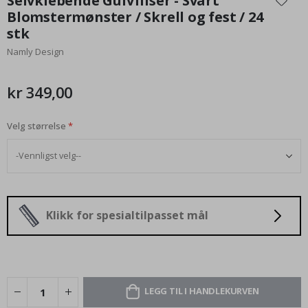
Selvklebende Gulvfliser - Svart
begynnelsen
Blomstermønster / Skrell og fest / 24
av
stk
bildegalleri
Namly Design
kr 349,00
Velg størrelse
Klikk for spesialtilpasset mål
LEGG TIL I HANDLEKURVEN