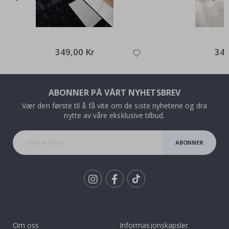
349,00 Kr
349
ABONNER PÅ VÅRT NYHETSBREV
Vær den første til å få vite om de siste nyhetene og dra
nytte av våre eksklusive tilbud.
ABONNER
Tik
To
k
Om oss
Informasjonskapsler