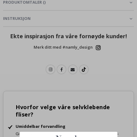
PRODUKTOMTALER
(
)
INSTRUKSJON
Ekte inspirasjon fra våre fornøyde kunder!
Merk ditt med #namly_design
Hvorfor velge våre selvklebende
fliser?
Umiddelbar forvandling
Gi rommet ditt et nytt utseende på bare noen minutter –