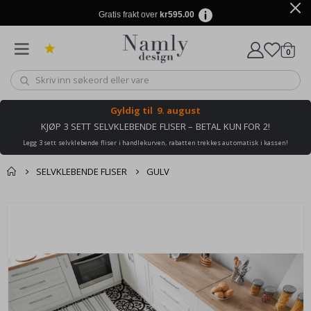
Gratis frakt over
kr595.00
varer
0
Handle
Gyldig til
9. august
KJØP 3 SETT SELVKLEBENDE FLISER – BETAL KUN FOR 2!
Legg 3 sett selvklebende fliser i handlekurven, rabatten trekkes automatisk i kassen!
SELVKLEBENDE FLISER
GULV
Andre kjøpte
Gå
produkter
til
slutten
av
bildegalleri