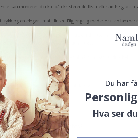
ende kan monteres direkte på eksisterende fliser eller andre glatte ov
t trykk og en elegant matt finish. Tilgjengelig med eller uten laminer
men gir også et naturlig og profesjonelt utseende etter montering. De
itt en rask og stilren oppgradering uten stress.
lpasset bestilling" for å bestille i spesialmål som passer dine behov.
jon også!
Du har få
eller spesialtilpasninger, vennligst kontakt oss.
Personlig
Hva ser du
Hva er selvklebende fliser?
Fungerer de i kjøkken eller bad?