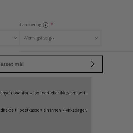
Selvklebende fli
Laminering
lpasset mål
menyen ovenfor – laminert eller ikke-laminert.
direkte til postkassen din innen 7 virkedager.