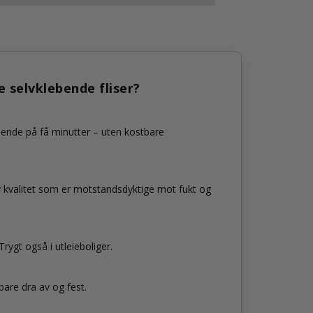
e selvklebende fliser?
eende på få minutter – uten kostbare
y kvalitet som er motstandsdyktige mot fukt og
rygt også i utleieboliger.
bare dra av og fest.