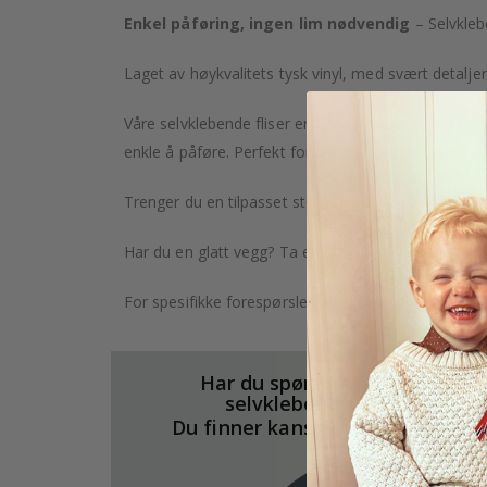
Enkel påføring, ingen lim nødvendig
– Selvkleb
Laget av høykvalitets tysk vinyl, med svært detaljer
Våre selvklebende fliser er ikke bare slitesterke, 
enkle å påføre. Perfekt for deg som vil gi hjemmet d
Trenger du en tilpasset størrelse? Klikk på fanen "Ti
Har du en glatt vegg? Ta en titt på vår tapetkolleks
For spesifikke forespørsler, som større bestillinger 
Har du spørsmål om våre
selvklebende fliser?
Du finner kanskje svarene her.