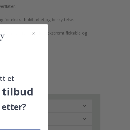
erflater.
ing for ekstra holdbarhet og beskyttelse.
res tynne design gjør dem ekstremt fleksible og
tt et
 tilbud
 etter?