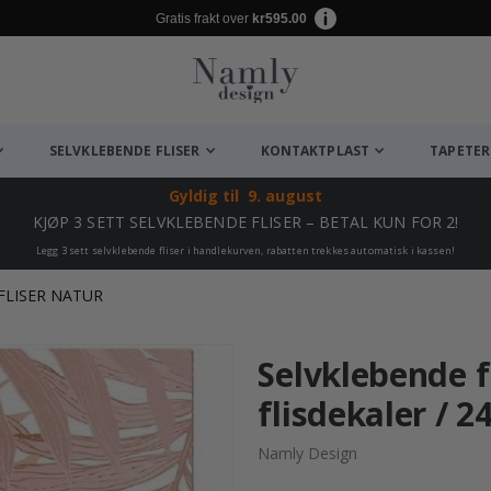
Gratis frakt over
kr595.00
SELVKLEBENDE FLISER
KONTAKTPLAST
TAPETER
Gyldig til
9. august
KJØP 3 SETT SELVKLEBENDE FLISER – BETAL KUN FOR 2!
Legg 3 sett selvklebende fliser i handlekurven, rabatten trekkes automatisk i kassen!
FLISER NATUR
Selvklebende fl
flisdekaler / 2
Namly Design