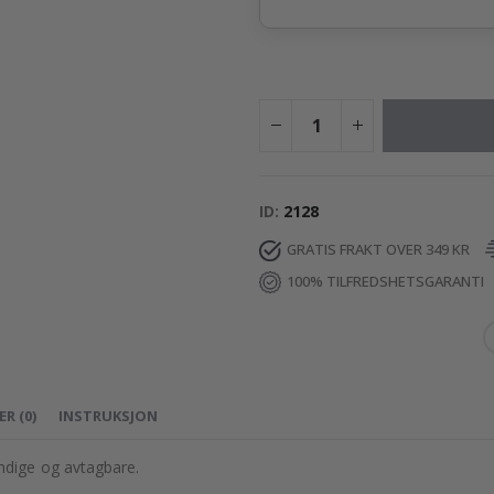
ID
2128
GRATIS FRAKT OVER 349 KR
100% TILFREDSHETSGARANTI
ER
(
0
)
INSTRUKSJON
dige og avtagbare.