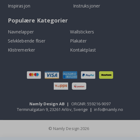
Inspirasjon
Instruksjoner
Populære Kategorier
Navnelapper
Wallstickers
Selvklebende fliser
Plakater
Klistremerker
Kontaktplast
Namly Design AB
|
ORGNR: 559216-9097
Terminalgatan 9, 23261 Arlöv, Sverige
|
info@namly.no
© Namly Design 2026