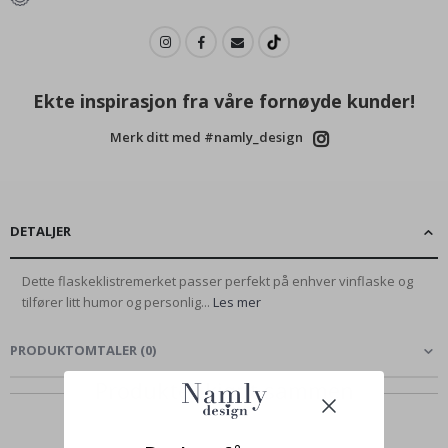
Ekte inspirasjon fra våre fornøyde kunder!
Merk ditt med #namly_design
DETALJER
Dette flaskeklistremerket passer perfekt på enhver vinflaske og
tilfører litt humor og personlig...
Les mer
PRODUKTOMTALER
(
0
)
Produkter kjøpt sammen