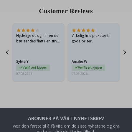
Customer Reviews
Nydelige design, men de
Virkelig fine plakater til
Alt
bør sendes flatt i en stiv
gode priser.
konvolutt. Fordi de
ankom sammenrullet og
 en
litt krøllete, skulle de…
Sylvie Y
Amalie W
Ka
Verifisert kjøper
Verifisert kjøper
07.08.2026
07.08.2026
07.
ABONNER PÅ VÅRT NYHETSBREV
Vær den første til å få vite om de siste nyhetene og dra
nytte av våre eksklusive tilbud.