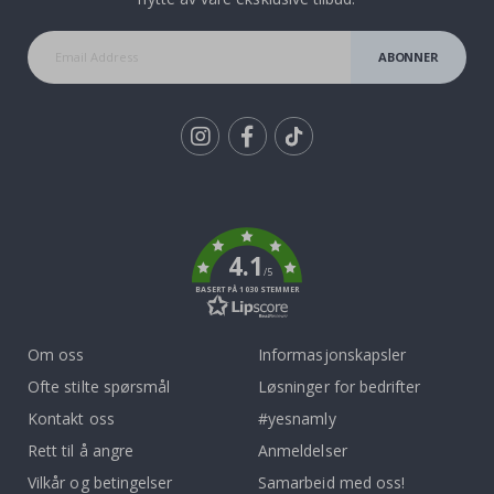
ABONNER
Tik
To
k
4.1
/5
BASERT PÅ 1030 STEMMER
Om oss
Informasjonskapsler
Ofte stilte spørsmål
Løsninger for bedrifter
Kontakt oss
#yesnamly
Rett til å angre
Anmeldelser
Vilkår og betingelser
Samarbeid med oss!