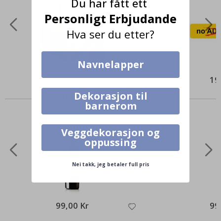
Du har fått ett
Personligt Erbjudande
Hva ser du etter?
Navnelapper
49,00 Kr
19
Dekorasjon til
Alternative produkter
barnerom
Veggdekorasjon og
oppussing
Nei takk, jeg betaler full pris
99,00 Kr
99