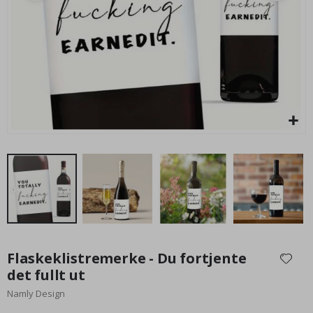
95,00 Kr
Gå
til
Flaskeklistremerke - Du fortjente
begynnelsen
det fullt ut
av
Namly Design
bildegalleri